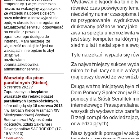
Wydawanie tygodnika to nie tylko sprzęt, papier i proszki do drukarek to
temperatury :) więc i mnie czas
również czas poświęcony tem
ruszać na wakacyjny wypoczynek.
Ze względu na pobyt z dziećmi
niedzielny numer czasopisma t
poza miastem a teraz wyjazd nie
na przygotowanie i wydrukowan
będę w okresie letnim regularnie
drukowany późno w nocy jako 
aktualizować serwisu i odpowiadać
na emaile, z powodu
awaria sprzętu uniemożliwiła w
ograniczonego dostępu do
jest stary, komputer na którym j
Internetu. Mam nadzieję, że
siedmiu lat i nadal spełnia sw
większość redakcji też jest na
wakacjach i nie będzie to zbyt
Tyle narzekań, wypada się ró
uciążliwe.
pozdrawiam
Za najważniejszy sukces wydawnictwa uważam fakt że jeszcze istnieje
Joanna Jakubowska
administrator serwisu
mimo że byli tacy co nie wróży
(najlepszy dowód że we wróżby
Warsztaty dla pism
parafialnych (Kielce)
Drugą ważną inicjatywą była zbiórka z okazji Tygodnia Miłosierdzia na
5 czerwca 2013 r.
Zapraszamy na
bezpłatne
Dom Pomocy Społecznej w Białc
warsztaty dla redakcji gazet
pomocy dla Sióstr Serafitek m
parafialnych i przykościelnych
,
internetowego Prasaparafialna.
które odbędą się
18 czerwca 2013
r. w Targach Kielce w ramach XIV
wszystkich wydawnictw parafia
Międzynarodowej Wystawy
Brzegi.com.pl do odwiedzający
Budownictwa i Wyposażenia
odwiedzających).
Kościołów, Sztuki Sakralnej i
Dewocjonaliów SACROEXPO (17-
Nasz tygodnik pomagał w akcjach prowadzonych na rzecz szkoły:
19 VI 2013).
czytaj więcej...