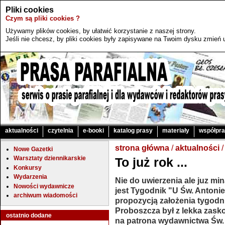
Pliki cookies
Czym są pliki cookies ?
Używamy plików cookies, by ułatwić korzystanie z naszej strony.
Jeśli nie chcesz, by pliki cookies były zapisywane na Twoim dysku zmień u
aktualności
czytelnia
e-booki
katalog prasy
materiały
współpr
strona główna
/
aktualności
/
Nowe Gazetki
Warsztaty dziennikarskie
To już rok ...
Konkursy
Wydarzenia
Nie do uwierzenia ale juz mi
Nowości wydawnicze
jest Tygodnik "U Św. Antoni
archiwum wiadomości
propozycją założenia tygodn
Proboszcza był z lekka zasko
ostatnio dodane
na patrona wydawnictwa Św.