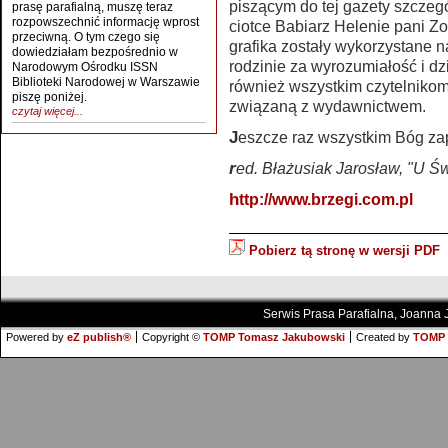
piszącym do tej gazety szczeg
prasę parafialną, muszę teraz
rozpowszechnić informację wprost
ciotce Babiarz Helenie pani Zof
przeciwną. O tym czego się
grafika zostały wykorzystane n
dowiedziałam bezpośrednio w
rodzinie za wyrozumiałość i dzi
Narodowym Ośrodku ISSN
Biblioteki Narodowej w Warszawie
również wszystkim czytelnikom
piszę poniżej.
związaną z wydawnictwem.
czytaj więcej...
Jeszcze raz wszystkim Bóg za
red. Błażusiak Jarosław, "U Ś
http://www.brzegi.com.pl
Pobierz tą stronę w wersji PDF
Serwis Prasa Parafialna, Joanna
Powered by
eZ publish®
Copyright ©
TOMP Tomasz Jakubowski
Created by
TOMP