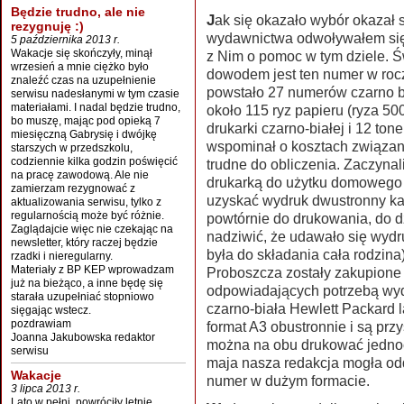
Będzie trudno, ale nie
Jak się okazało wybór okazał się bardzo trafionym , w ciężkich chwilach
rezygnuję :)
wydawnictwa odwoływałem się 
5 października 2013 r.
Wakacje się skończyły, minął
z Nim o pomoc w tym dziele. 
wrzesień a mnie ciężko było
dowodem jest ten numer w roc
znaleźć czas na uzupełnienie
powstało 27 numerów czarno b
serwisu nadesłanymi w tym czasie
materiałami. I nadal będzie trudno,
około 115 ryz papieru (ryza 50
bo muszę, mając pod opieką 7
drukarki czarno-białej i 12 ton
miesięczną Gabrysię i dwójkę
wspominał o kosztach związa
starszych w przedszkolu,
codziennie kilka godzin poświęcić
trudne do obliczenia. Zaczyna
na pracę zawodową. Ale nie
drukarką do użytku domowego 
zamierzam rezygnować z
uzyskać wydruk dwustronny każ
aktualizowania serwisu, tylko z
regularnością może być różnie.
powtórnie do drukowania, do d
Zaglądajcie więc nie czekając na
nadziwić, że udawało się wyd
newsletter, który raczej będzie
była do składania cała rodzina
rzadki i nieregularny.
Materiały z BP KEP wprowadzam
Proboszcza zostały zakupione 
już na bieżąco, a inne będę się
odpowiadających potrzebą wy
starała uzupełniać stopniowo
czarno-biała Hewlett Packard l
sięgając wstecz.
pozdrawiam
format A3 obustronnie i są prz
Joanna Jakubowska redaktor
można na obu drukować jednoc
serwisu
maja nasza redakcja mogła od
Wakacje
numer w dużym formacie.
3 lipca 2013 r.
Lato w pełni, powróciły letnie