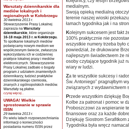
kolędnicy, czy festyn Brzegows
medialnym.
Warsztaty dziennikarskie dla
mediów lokalnych i
Swoją opieką medialną otoczy
regionalnych w Kołobrzegu
terenie naszej wioski przekazuj
30 kwietnia 2013 r.
łamach tygodnika jak i na stro
Stowarzyszenie Prasy Lokalnej
zaprasza na
Warsztaty
Kolejnym sukcesem jest fakt że nakład naszego tygodnika rozchodzi się w
dziennikarskie
, które organizuje
16-18 maja 2013 r. w Kołobrzegu.
100% praktycznie nie pozosta
To spotkanie lokalnych mediów
wszystkie numery trzeba było
poświęcamy nowym mediom we
powiedział, że drukowane Brze
współczesnym świecie, zwłaszcza
wykorzystaniu ich w codziennej
najlepszym świadectwem że nie
praktyce lokalnej prasy i mediów
osoby czytające tygodnik już 
elektronicznych. Stowarzyszenie
wiary w ludzi.
Prasy Lokalnej zadbało o bogaty
program z udziałem znamienitych
Za te wszystkie sukcesy i radości związane z wydawaniem Tygodnika "U
dziennikarzy, tudzież praktyków
dziennikarskiego rzemiosła,
Św. Antoniego" pragnąłbym wy
znanych z ogólnopolskich mediów.
związanych z wydawnictwem s
Warsztaty są płatne.
czytaj więcej...
Przede wszystkim dziękuję Bogu i świętemu Antoniemu i Maksymilianowi
UWAGA! Wielkie
Kolbe za patronat i pomoc w dz
sprostowanie w sprawie
Proboszczowi za wspieranie te
ISSN
finansowe oraz za każde dobr
29 kwietnia 2013 r.
Po wielu latach rozpowszechniania
Dziękuję Siostrom Serafitkom z 
informacji o konieczności
Tygodnika była wręcz namacal
posiadania numeru ISSN przez