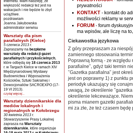
Internetu. Mam nadzieję, że
prywatności
większość redakcji też jest na
wakacjach i nie będzie to zbyt
KONTAKT
- kontakt do ad
uciążliwe.
możliwości reklamy w serw
pozdrawiam
Joanna Jakubowska
FORUM
- forum dyskusyjn
administrator serwisu
ma wpisów, ale liczę na to
Warsztaty dla pism
parafialnych (Kielce)
Ciekawostka językowa
5 czerwca 2013 r.
Z góry przepraszam za niespój
Zapraszamy na
bezpłatne
warsztaty dla redakcji gazet
zamiennego stosowania terminó
parafialnych i przykościelnych
,
Poprawną formą - ze względu na
które odbędą się
18 czerwca 2013
parafialne", gdyż taki termin n
r. w Targach Kielce w ramach XIV
Międzynarodowej Wystawy
"Gazetka parafialna" jest okr
Budownictwa i Wyposażenia
jest on poprawny 1) z punktu p
Kościołów, Sztuki Sakralnej i
periodyk ukazujący się conajmn
Dewocjonaliów SACROEXPO (17-
19 VI 2013).
uwagą, że określenie "gazetka 
czytaj więcej...
określenie lekceważące. Niem
Warsztaty dziennikarskie dla
pisma mianem gazetki parafial
mediów lokalnych i
mi za złe, że też czasem będę
regionalnych w Kołobrzegu
30 kwietnia 2013 r.
Stowarzyszenie Prasy Lokalnej
zaprasza na
Warsztaty
dziennikarskie
, które organizuje
16-18 maja 2013 r. w Kołobrzegu.