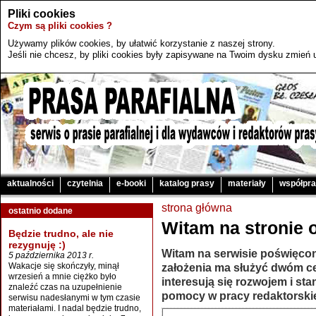
Pliki cookies
Czym są pliki cookies ?
Używamy plików cookies, by ułatwić korzystanie z naszej strony.
Jeśli nie chcesz, by pliki cookies były zapisywane na Twoim dysku zmień u
aktualności
czytelnia
e-booki
katalog prasy
materiały
współpr
strona główna
ostatnio dodane
Witam na stronie o
Będzie trudno, ale nie
rezygnuję :)
Witam na serwisie poświęcony
5 października 2013 r.
Wakacje się skończyły, minął
założenia ma służyć dwóm ce
wrzesień a mnie ciężko było
interesują się rozwojem i st
znaleźć czas na uzupełnienie
pomocy w pracy redaktorskie
serwisu nadesłanymi w tym czasie
materiałami. I nadal będzie trudno,