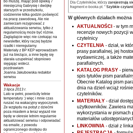
bo muszę, mając pod opieką 7
Dla Czytelników, którzy
zarejestrują s
miesięczną Gabrysię i dwójkę
fragment e-booka pt. "
Szybkie czytani
starszych w przedszkolu,
codziennie kilka godzin poświęcić
W głównych działach można 
na pracę zawodową. Ale nie
zamierzam rezygnować z
AKTUALNOŚCI
- w tym 
aktualizowania serwisu, tylko z
recenzje nowych pozycji 
regularnością może być różnie.
Zaglądajcie więc nie czekając na
czytelnicy
newsletter, który raczej będzie
CZYTELNIA
- dział, w kt
rzadki i nieregularny.
Materiały z BP KEP wprowadzam
prasy parafialnej, jej host
już na bieżąco, a inne będę się
wydawniczej, a także mate
starała uzupełniać stopniowo
parafialnych.
sięgając wstecz.
pozdrawiam
KATALOG PRASY
- pierw
Joanna Jakubowska redaktor
spis tytułów pism parafial
serwisu
Obecnie Katalog pism para
Wakacje
dnia na dzień wciąż rośni
3 lipca 2013 r.
czytelników.
Lato w pełni, powróciły letnie
temperatury :) więc i mnie czas
MATERIAŁY
- dział dostę
ruszać na wakacyjny wypoczynek.
użytkowników. Zawiera mater
Ze względu na pobyt z dziećmi
poza miastem a teraz wyjazd nie
wykorzystania w pismach p
będę w okresie letnim regularnie
materiałów udostępnianych
aktualizować serwisu i odpowiadać
na emaile, z powodu
LINKOWNIA
- dział z lin
ograniczonego dostępu do
REJESTRACJA
- formula