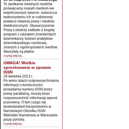
To spotkanie lokalnych mediów
poświęcamy nowym mediom we
współczesnym świecie, zwłaszcza
wykorzystaniu ich w codziennej
praktyce lokalnej prasy i mediów
elektronicznych. Stowarzyszenie
Prasy Lokalnej zadbało o bogaty
program z udziałem znamienitych
dziennikarzy, tudzież praktyków
dziennikarskiego rzemiosła,
znanych z ogólnopolskich mediów.
Warsztaty są płatne.
czytaj więcej...
UWAGA! Wielkie
sprostowanie w sprawie
ISSN
29 kwietnia 2013 r.
Po wielu latach rozpowszechniania
informacji o konieczności
posiadania numeru ISSN przez
prasę parafialną, muszę teraz
rozpowszechnić informację wprost
przeciwną. O tym czego się
dowiedziałam bezpośrednio w
Narodowym Ośrodku ISSN
Biblioteki Narodowej w Warszawie
piszę poniżej.
czytaj więcej...