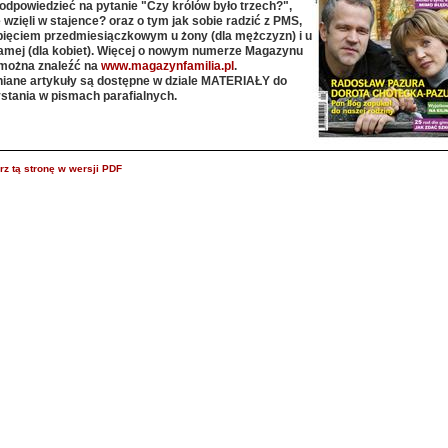
odpowiedzieć na pytanie "Czy królów było trzech?",
 wzięli w stajence? oraz o tym jak sobie radzić z PMS,
apięciem przedmiesiączkowym u żony (dla mężczyzn) i u
samej (dla kobiet). Więcej o nowym numerze Magazynu
 można znaleźć na
www.magazynfamilia.pl
.
ane artykuły są dostępne w dziale MATERIAŁY do
stania w pismach parafialnych.
z tą stronę w wersji PDF