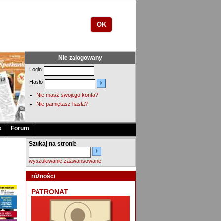
OK
Nie zalogowany
Login
Hasło
Nie masz swojego konta?
Nie pamiętasz hasła?
s
Forum
Szukaj na stronie
wyszukiwanie zaawansowane
różności
PATRONAT