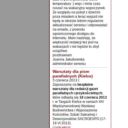
temperatury :) więc i mnie czas
ruszać na wakacyjny wypoczynek.
Ze względu na pobyt z dziećmi
poza miastem a teraz wyjazd nie
będę w okresie letnim regularnie
aktualizować serwisu i odpowiadać
na emaile, z powodu
ograniczonego dostępu do
Internetu. Mam nadzieję, że
większość redakcji też jest na
wakacjach i nie będzie to zbyt
uciążliwe.
pozdrawiam
Joanna Jakubowska
administrator serwisu
Warsztaty dla pism
parafialnych (Kielce)
5 czerwca 2013 r.
Zapraszamy na
bezpłatne
warsztaty dla redakcji gazet
parafialnych i przykościelnych
,
które odbędą się
18 czerwca 2013
r. w Targach Kielce w ramach XIV
Międzynarodowej Wystawy
Budownictwa i Wyposażenia
Kościołów, Sztuki Sakralnej i
Dewocjonaliów SACROEXPO (17-
19 VI 2013).
czytaj więcej...