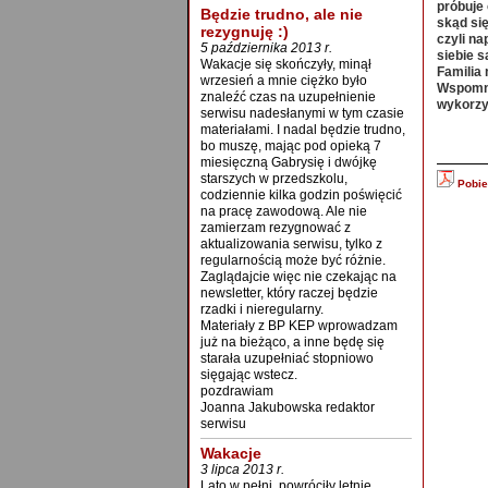
próbuje 
Będzie trudno, ale nie
skąd się
rezygnuję :)
czyli n
5 października 2013 r.
siebie 
Wakacje się skończyły, minął
Familia
wrzesień a mnie ciężko było
Wspomni
znaleźć czas na uzupełnienie
wykorzy
serwisu nadesłanymi w tym czasie
materiałami. I nadal będzie trudno,
bo muszę, mając pod opieką 7
miesięczną Gabrysię i dwójkę
starszych w przedszkolu,
Pobier
codziennie kilka godzin poświęcić
na pracę zawodową. Ale nie
zamierzam rezygnować z
aktualizowania serwisu, tylko z
regularnością może być różnie.
Zaglądajcie więc nie czekając na
newsletter, który raczej będzie
rzadki i nieregularny.
Materiały z BP KEP wprowadzam
już na bieżąco, a inne będę się
starała uzupełniać stopniowo
sięgając wstecz.
pozdrawiam
Joanna Jakubowska redaktor
serwisu
Wakacje
3 lipca 2013 r.
Lato w pełni, powróciły letnie