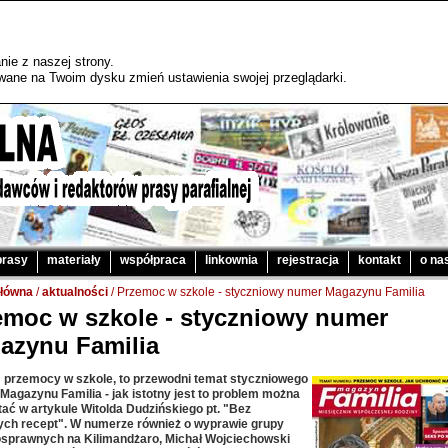
ie z naszej strony.
sywane na Twoim dysku zmień ustawienia swojej przeglądarki.
prasy
materiały
współpraca
linkownia
rejestracja
kontakt
o na
główna
/
aktualności
/ Przemoc w szkole - styczniowy numer Magazynu Familia
emoc w szkole - styczniowy numer
azynu Familia
 przemocy w szkole, to przewodni temat styczniowego
Magazynu Familia - jak istotny jest to problem można
ać w artykule Witolda Dudzińskiego pt. "Bez
ch recept". W numerze również o wyprawie grupy
osprawnych na Kilimandżaro, Michał Wojciechowski