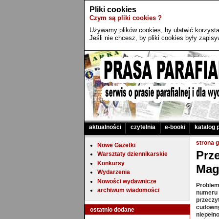
Pliki cookies
Czym są pliki cookies ?
Używamy plików cookies, by ułatwić korzystan
Jeśli nie chcesz, by pliki cookies były zapi
aktualności
czytelnia
e-booki
katalog 
strona 
Nowe Gazetki
Prz
Warsztaty dziennikarskie
Konkursy
Mag
Wydarzenia
Nowości wydawnicze
Problem
archiwum wiadomości
numeru 
przeczyt
cudowny
ostatnio dodane
niepełn