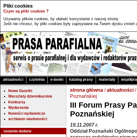
Pliki cookies
Czym są pliki cookies ?
Używamy plików cookies, by ułatwić korzystanie z naszej strony.
Jeśli nie chcesz, by pliki cookies były zapisywane na Twoim dysku zmień u
aktualności
czytelnia
e-booki
katalog prasy
materiały
współpr
strona główna
/
aktualności
/
Nowe Gazetki
Poznańskiej
Warsztaty dziennikarskie
Konkursy
III Forum Prasy Pa
Wydarzenia
Poznańskiej
Nowości wydawnicze
archiwum wiadomości
19.11.2007 r.
Oddział Poznański Ogólnopol
ostatnio dodane