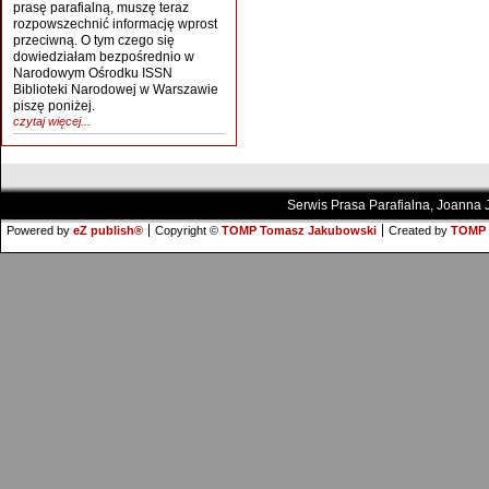
prasę parafialną, muszę teraz
rozpowszechnić informację wprost
przeciwną. O tym czego się
dowiedziałam bezpośrednio w
Narodowym Ośrodku ISSN
Biblioteki Narodowej w Warszawie
piszę poniżej.
czytaj więcej...
Serwis Prasa Parafialna, Joanna
Powered by
eZ publish®
Copyright ©
TOMP Tomasz Jakubowski
Created by
TOMP