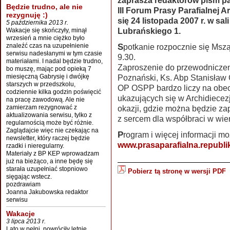
zaprasza redaktorów pism pa
Będzie trudno, ale nie
III Forum Prasy Parafialnej A
rezygnuję :)
się 24 listopada 2007 r. w sa
5 października 2013 r.
Lubrańskiego 1.
Wakacje się skończyły, minął
wrzesień a mnie ciężko było
Spotkanie rozpocznie się Mszą św. w Bazylice Archikatedralnej o godz.
znaleźć czas na uzupełnienie
serwisu nadesłanymi w tym czasie
9.30.
materiałami. I nadal będzie trudno,
Zaproszenie do przewodniczeni
bo muszę, mając pod opieką 7
miesięczną Gabrysię i dwójkę
Poznański, Ks. Abp Stanisław 
starszych w przedszkolu,
OP OSPP bardzo liczy na obec
codziennie kilka godzin poświęcić
ukazujących się w Archidiecezj
na pracę zawodową. Ale nie
zamierzam rezygnować z
okazji, gdzie można będzie zap
aktualizowania serwisu, tylko z
z sercem dla współbraci w wie
regularnością może być różnie.
Zaglądajcie więc nie czekając na
Program i więcej informacji 
newsletter, który raczej będzie
www.prasaparafialna.republik
rzadki i nieregularny.
Materiały z BP KEP wprowadzam
już na bieżąco, a inne będę się
starała uzupełniać stopniowo
Pobierz tą stronę w wersji PDF
sięgając wstecz.
pozdrawiam
Joanna Jakubowska redaktor
serwisu
Wakacje
3 lipca 2013 r.
Lato w pełni, powróciły letnie