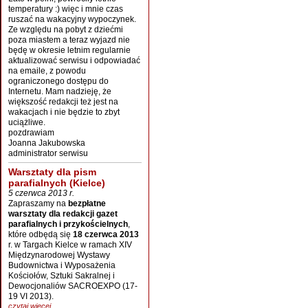
temperatury :) więc i mnie czas
ruszać na wakacyjny wypoczynek.
Ze względu na pobyt z dziećmi
poza miastem a teraz wyjazd nie
będę w okresie letnim regularnie
aktualizować serwisu i odpowiadać
na emaile, z powodu
ograniczonego dostępu do
Internetu. Mam nadzieję, że
większość redakcji też jest na
wakacjach i nie będzie to zbyt
uciążliwe.
pozdrawiam
Joanna Jakubowska
administrator serwisu
Warsztaty dla pism
parafialnych (Kielce)
5 czerwca 2013 r.
Zapraszamy na
bezpłatne
warsztaty dla redakcji gazet
parafialnych i przykościelnych
,
które odbędą się
18 czerwca 2013
r. w Targach Kielce w ramach XIV
Międzynarodowej Wystawy
Budownictwa i Wyposażenia
Kościołów, Sztuki Sakralnej i
Dewocjonaliów SACROEXPO (17-
19 VI 2013).
czytaj więcej...