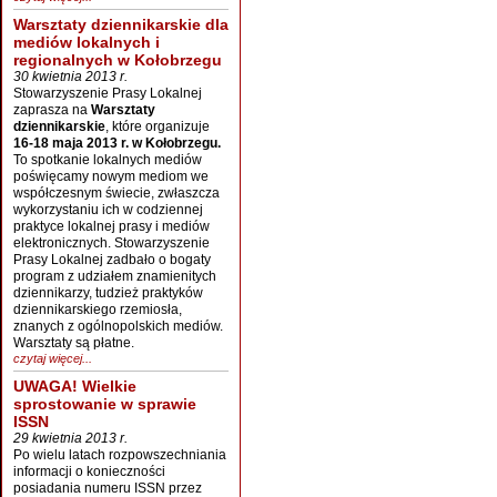
Warsztaty dziennikarskie dla
mediów lokalnych i
regionalnych w Kołobrzegu
30 kwietnia 2013 r.
Stowarzyszenie Prasy Lokalnej
zaprasza na
Warsztaty
dziennikarskie
, które organizuje
16-18 maja 2013 r. w Kołobrzegu.
To spotkanie lokalnych mediów
poświęcamy nowym mediom we
współczesnym świecie, zwłaszcza
wykorzystaniu ich w codziennej
praktyce lokalnej prasy i mediów
elektronicznych. Stowarzyszenie
Prasy Lokalnej zadbało o bogaty
program z udziałem znamienitych
dziennikarzy, tudzież praktyków
dziennikarskiego rzemiosła,
znanych z ogólnopolskich mediów.
Warsztaty są płatne.
czytaj więcej...
UWAGA! Wielkie
sprostowanie w sprawie
ISSN
29 kwietnia 2013 r.
Po wielu latach rozpowszechniania
informacji o konieczności
posiadania numeru ISSN przez