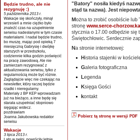
"Batory" nosiła kiedyś nazwę
Będzie trudno, ale nie
rezygnuję :)
stąd ta nazwa). Jest niepowt
5 października 2013 r.
Można to zrobić osobiście lub "wirtualnie" - nasza stajenka posiada własną
Wakacje się skończyły, minął
wrzesień a mnie ciężko było
stronę
www.serce-chorzow.ka
znaleźć czas na uzupełnienie
stycznia o 17.00 odbędzie się
serwisu nadesłanymi w tym czasie
materiałami. I nadal będzie trudno,
Świętochłowic. Serdecznie za
bo muszę, mając pod opieką 7
miesięczną Gabrysię i dwójkę
Na stronie internetowej:
starszych w przedszkolu,
codziennie kilka godzin poświęcić
Historia stajenki w kośc
na pracę zawodową. Ale nie
zamierzam rezygnować z
Galeria fotograficzna
aktualizowania serwisu, tylko z
regularnością może być różnie.
Legenda
Zaglądajcie więc nie czekając na
newsletter, który raczej będzie
Księga Gości
rzadki i nieregularny.
Materiały z BP KEP wprowadzam
kontakt
już na bieżąco, a inne będę się
starała uzupełniać stopniowo
sięgając wstecz.
pozdrawiam
Pobierz tą stronę w wersji PDF
Joanna Jakubowska redaktor
serwisu
Wakacje
3 lipca 2013 r.
Lato w pełni, powróciły letnie