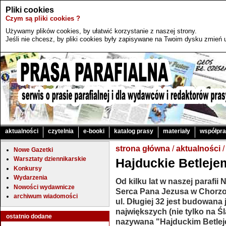
Pliki cookies
Czym są pliki cookies ?
Używamy plików cookies, by ułatwić korzystanie z naszej strony.
Jeśli nie chcesz, by pliki cookies były zapisywane na Twoim dysku zmień u
aktualności
czytelnia
e-booki
katalog prasy
materiały
współpr
strona główna
/
aktualności
/
Nowe Gazetki
Warsztaty dziennikarskie
Hajduckie Betleje
Konkursy
Wydarzenia
Od kilku lat w naszej parafii
Nowości wydawnicze
Serca Pana Jezusa w Chorzo
archiwum wiadomości
ul. Długiej 32 jest budowana 
największych (nie tylko na Ś
ostatnio dodane
nazywana "Hajduckim Betlej