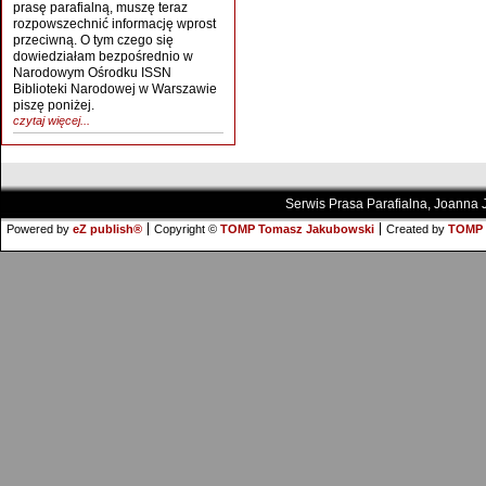
prasę parafialną, muszę teraz
rozpowszechnić informację wprost
przeciwną. O tym czego się
dowiedziałam bezpośrednio w
Narodowym Ośrodku ISSN
Biblioteki Narodowej w Warszawie
piszę poniżej.
czytaj więcej...
Serwis Prasa Parafialna, Joanna
Powered by
eZ publish®
Copyright ©
TOMP Tomasz Jakubowski
Created by
TOMP