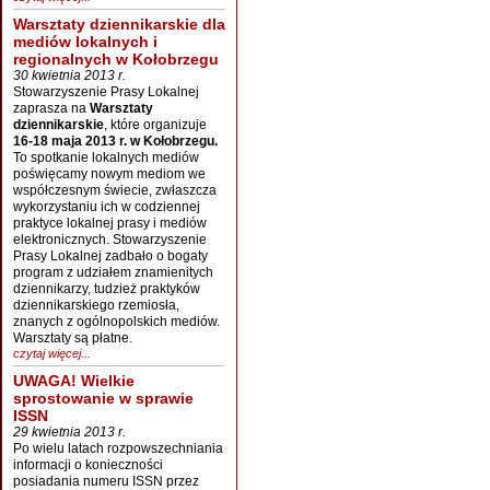
Warsztaty dziennikarskie dla
mediów lokalnych i
regionalnych w Kołobrzegu
30 kwietnia 2013 r.
Stowarzyszenie Prasy Lokalnej
zaprasza na
Warsztaty
dziennikarskie
, które organizuje
16-18 maja 2013 r. w Kołobrzegu.
To spotkanie lokalnych mediów
poświęcamy nowym mediom we
współczesnym świecie, zwłaszcza
wykorzystaniu ich w codziennej
praktyce lokalnej prasy i mediów
elektronicznych. Stowarzyszenie
Prasy Lokalnej zadbało o bogaty
program z udziałem znamienitych
dziennikarzy, tudzież praktyków
dziennikarskiego rzemiosła,
znanych z ogólnopolskich mediów.
Warsztaty są płatne.
czytaj więcej...
UWAGA! Wielkie
sprostowanie w sprawie
ISSN
29 kwietnia 2013 r.
Po wielu latach rozpowszechniania
informacji o konieczności
posiadania numeru ISSN przez