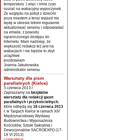
temperatury :) więc i mnie czas
ruszać na wakacyjny wypoczynek.
Ze względu na pobyt z dziećmi
poza miastem a teraz wyjazd nie
będę w okresie letnim regularnie
aktualizować serwisu i odpowiadać
na emaile, z powodu
ograniczonego dostępu do
Internetu. Mam nadzieję, że
większość redakcji też jest na
wakacjach i nie będzie to zbyt
uciążliwe.
pozdrawiam
Joanna Jakubowska
administrator serwisu
Warsztaty dla pism
parafialnych (Kielce)
5 czerwca 2013 r.
Zapraszamy na
bezpłatne
warsztaty dla redakcji gazet
parafialnych i przykościelnych
,
które odbędą się
18 czerwca 2013
r. w Targach Kielce w ramach XIV
Międzynarodowej Wystawy
Budownictwa i Wyposażenia
Kościołów, Sztuki Sakralnej i
Dewocjonaliów SACROEXPO (17-
19 VI 2013).
czytaj więcej...