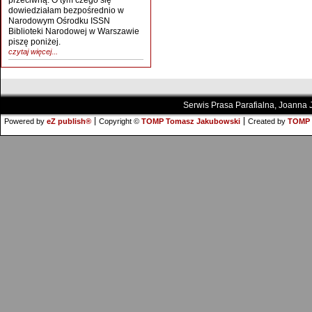
przeciwną. O tym czego się
dowiedziałam bezpośrednio w
Narodowym Ośrodku ISSN
Biblioteki Narodowej w Warszawie
piszę poniżej.
czytaj więcej...
Serwis Prasa Parafialna, Joanna
Powered by
eZ publish®
Copyright ©
TOMP Tomasz Jakubowski
Created by
TOMP