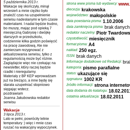
5 października 2013 r.
strona www pisma lub wydawcy:
www.
Wakacje się skończyły, minął
diecezja:
krakowska
wrzesień a mnie ciężko było
znaleźć czas na uzupełnienie
województwo:
małopolskie
serwisu nadesłanymi w tym czasie
data powstania pisma:
1.10.2006
materiałami. I nadal będzie trudno,
data zamknięcia pisma:
brak danych
bo muszę, mając pod opieką 7
miesięczną Gabrysię i dwójkę
redaktor naczelny:
Piotr Twardows
starszych w przedszkolu,
częstotliwość:
miesięcznik
codziennie kilka godzin poświęcić
format pisma:
A4
na pracę zawodową. Ale nie
zamierzam rezygnować z
nakład:
250 egz.
aktualizowania serwisu, tylko z
ISSN:
brak danych
regularnością może być różnie.
Informacje dodatkowe od Redakcji:
bra
Zaglądajcie więc nie czekając na
newsletter, który raczej będzie
kategoria:
pismo parafialne
rzadki i nieregularny.
status:
ukazujące się
Materiały z BP KEP wprowadzam
sygnatura:
1002 KR
już na bieżąco, a inne będę się
starała uzupełniać stopniowo
źródło informacji:
strona interneto
sięgając wstecz.
data dodania do katalogu:
18.02.201
pozdrawiam
ostatnia aktualizacja:
18.02.2011
Joanna Jakubowska redaktor
serwisu
Wakacje
3 lipca 2013 r.
Lato w pełni, powróciły letnie
temperatury :) więc i mnie czas
ruszać na wakacyjny wypoczynek.