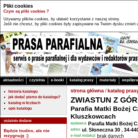
Pliki cookies
Czym są pliki cookies ?
Używamy plików cookies, by ułatwić korzystanie z naszej strony.
Jeśli nie chcesz, by pliki cookies były zapisywane na Twoim dysku zmień u
aktualności
czytelnia
e-booki
katalog prasy
materiały
współpr
strona główna
/
katalog pras
historia katalogu
jak dodać pismo do katalogu?
ZWIASTUN Z GÓR
katalog w liczbach
Parafia Matki Bożej 
opis katalogu
Kluszkowcach
ostatnio dodane
wydawca:
Parafia Matki Bożej 
adres:
ul. Słoneczna 30 , 34-4
Będzie trudno, ale nie
rezygnuję :)
e-mail redakcji:
brak danych