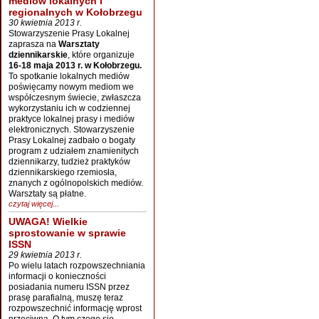
mediów lokalnych i
regionalnych w Kołobrzegu
30 kwietnia 2013 r.
Stowarzyszenie Prasy Lokalnej
zaprasza na
Warsztaty
dziennikarskie
, które organizuje
16-18 maja 2013 r. w Kołobrzegu.
To spotkanie lokalnych mediów
poświęcamy nowym mediom we
współczesnym świecie, zwłaszcza
wykorzystaniu ich w codziennej
praktyce lokalnej prasy i mediów
elektronicznych. Stowarzyszenie
Prasy Lokalnej zadbało o bogaty
program z udziałem znamienitych
dziennikarzy, tudzież praktyków
dziennikarskiego rzemiosła,
znanych z ogólnopolskich mediów.
Warsztaty są płatne.
czytaj więcej...
UWAGA! Wielkie
sprostowanie w sprawie
ISSN
29 kwietnia 2013 r.
Po wielu latach rozpowszechniania
informacji o konieczności
posiadania numeru ISSN przez
prasę parafialną, muszę teraz
rozpowszechnić informację wprost