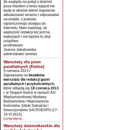
Ze względu na pobyt z dziećmi
poza miastem a teraz wyjazd nie
będę w okresie letnim regularnie
aktualizować serwisu i odpowiadać
na emaile, z powodu
ograniczonego dostępu do
Internetu. Mam nadzieję, że
większość redakcji też jest na
wakacjach i nie będzie to zbyt
uciążliwe.
pozdrawiam
Joanna Jakubowska
administrator serwisu
Warsztaty dla pism
parafialnych (Kielce)
5 czerwca 2013 r.
Zapraszamy na
bezpłatne
warsztaty dla redakcji gazet
parafialnych i przykościelnych
,
które odbędą się
18 czerwca 2013
r. w Targach Kielce w ramach XIV
Międzynarodowej Wystawy
Budownictwa i Wyposażenia
Kościołów, Sztuki Sakralnej i
Dewocjonaliów SACROEXPO (17-
19 VI 2013).
czytaj więcej...
Warsztaty dziennikarskie dla