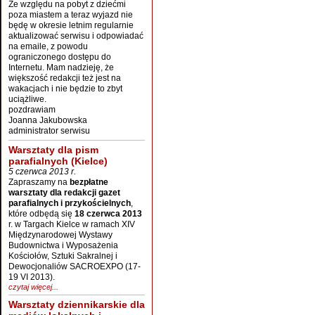
Ze względu na pobyt z dziećmi
poza miastem a teraz wyjazd nie
będę w okresie letnim regularnie
aktualizować serwisu i odpowiadać
na emaile, z powodu
ograniczonego dostępu do
Internetu. Mam nadzieję, że
większość redakcji też jest na
wakacjach i nie będzie to zbyt
uciążliwe.
pozdrawiam
Joanna Jakubowska
administrator serwisu
Warsztaty dla pism
parafialnych (Kielce)
5 czerwca 2013 r.
Zapraszamy na
bezpłatne
warsztaty dla redakcji gazet
parafialnych i przykościelnych
,
które odbędą się
18 czerwca 2013
r. w Targach Kielce w ramach XIV
Międzynarodowej Wystawy
Budownictwa i Wyposażenia
Kościołów, Sztuki Sakralnej i
Dewocjonaliów SACROEXPO (17-
19 VI 2013).
czytaj więcej...
Warsztaty dziennikarskie dla