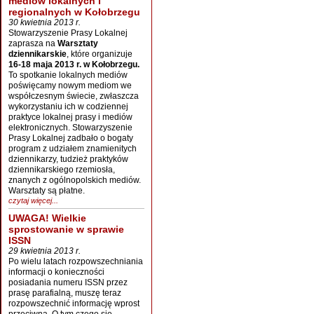
mediów lokalnych i
regionalnych w Kołobrzegu
30 kwietnia 2013 r.
Stowarzyszenie Prasy Lokalnej
zaprasza na
Warsztaty
dziennikarskie
, które organizuje
16-18 maja 2013 r. w Kołobrzegu.
To spotkanie lokalnych mediów
poświęcamy nowym mediom we
współczesnym świecie, zwłaszcza
wykorzystaniu ich w codziennej
praktyce lokalnej prasy i mediów
elektronicznych. Stowarzyszenie
Prasy Lokalnej zadbało o bogaty
program z udziałem znamienitych
dziennikarzy, tudzież praktyków
dziennikarskiego rzemiosła,
znanych z ogólnopolskich mediów.
Warsztaty są płatne.
czytaj więcej...
UWAGA! Wielkie
sprostowanie w sprawie
ISSN
29 kwietnia 2013 r.
Po wielu latach rozpowszechniania
informacji o konieczności
posiadania numeru ISSN przez
prasę parafialną, muszę teraz
rozpowszechnić informację wprost