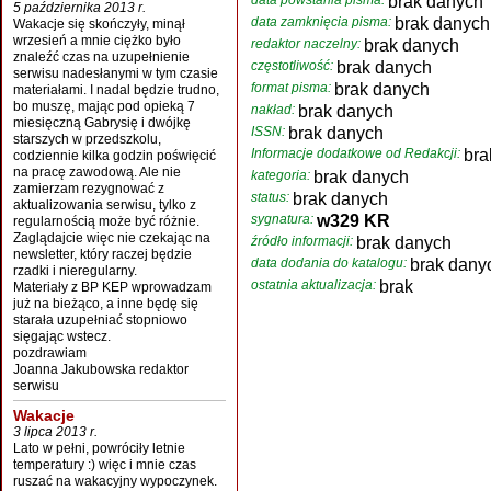
data powstania pisma:
brak danych
5 października 2013 r.
data zamknięcia pisma:
brak danych
Wakacje się skończyły, minął
wrzesień a mnie ciężko było
redaktor naczelny:
brak danych
znaleźć czas na uzupełnienie
częstotliwość:
brak danych
serwisu nadesłanymi w tym czasie
format pisma:
brak danych
materiałami. I nadal będzie trudno,
bo muszę, mając pod opieką 7
nakład:
brak danych
miesięczną Gabrysię i dwójkę
ISSN:
brak danych
starszych w przedszkolu,
Informacje dodatkowe od Redakcji:
bra
codziennie kilka godzin poświęcić
na pracę zawodową. Ale nie
kategoria:
brak danych
zamierzam rezygnować z
status:
brak danych
aktualizowania serwisu, tylko z
sygnatura:
w329 KR
regularnością może być różnie.
Zaglądajcie więc nie czekając na
źródło informacji:
brak danych
newsletter, który raczej będzie
data dodania do katalogu:
brak dany
rzadki i nieregularny.
ostatnia aktualizacja:
brak
Materiały z BP KEP wprowadzam
już na bieżąco, a inne będę się
starała uzupełniać stopniowo
sięgając wstecz.
pozdrawiam
Joanna Jakubowska redaktor
serwisu
Wakacje
3 lipca 2013 r.
Lato w pełni, powróciły letnie
temperatury :) więc i mnie czas
ruszać na wakacyjny wypoczynek.