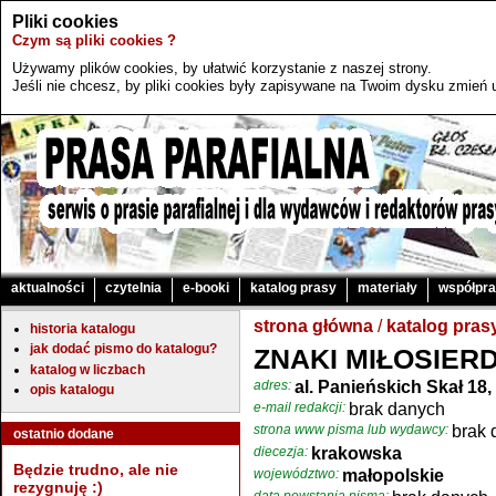
Pliki cookies
Czym są pliki cookies ?
Używamy plików cookies, by ułatwić korzystanie z naszej strony.
Jeśli nie chcesz, by pliki cookies były zapisywane na Twoim dysku zmień u
aktualności
czytelnia
e-booki
katalog prasy
materiały
współpr
strona główna
/
katalog pras
historia katalogu
jak dodać pismo do katalogu?
ZNAKI MIŁOSIER
katalog w liczbach
adres:
al. Panieńskich Skał 18
opis katalogu
e-mail redakcji:
brak danych
strona www pisma lub wydawcy:
brak 
ostatnio dodane
diecezja:
krakowska
Będzie trudno, ale nie
województwo:
małopolskie
rezygnuję :)