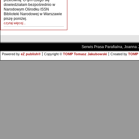
przeciwną. O tym czego się
dowiedziałam bezpośrednio w
Narodowym Ośrodku ISSN
Biblioteki Narodowej w Warszawie
piszę poniżej.
czytaj więcej...
Serwis Prasa Parafialna, Joanna
Powered by
eZ publish®
Copyright ©
TOMP Tomasz Jakubowski
Created by
TOMP