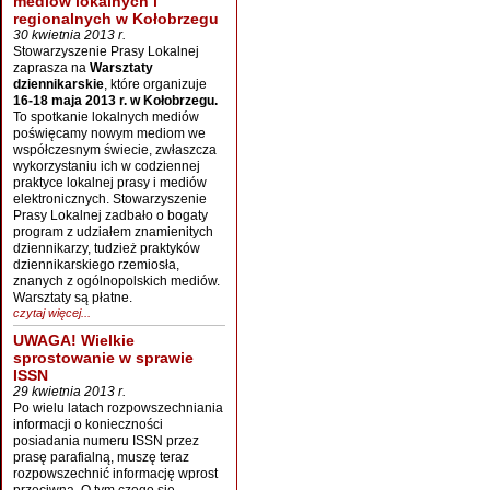
mediów lokalnych i
regionalnych w Kołobrzegu
30 kwietnia 2013 r.
Stowarzyszenie Prasy Lokalnej
zaprasza na
Warsztaty
dziennikarskie
, które organizuje
16-18 maja 2013 r. w Kołobrzegu.
To spotkanie lokalnych mediów
poświęcamy nowym mediom we
współczesnym świecie, zwłaszcza
wykorzystaniu ich w codziennej
praktyce lokalnej prasy i mediów
elektronicznych. Stowarzyszenie
Prasy Lokalnej zadbało o bogaty
program z udziałem znamienitych
dziennikarzy, tudzież praktyków
dziennikarskiego rzemiosła,
znanych z ogólnopolskich mediów.
Warsztaty są płatne.
czytaj więcej...
UWAGA! Wielkie
sprostowanie w sprawie
ISSN
29 kwietnia 2013 r.
Po wielu latach rozpowszechniania
informacji o konieczności
posiadania numeru ISSN przez
prasę parafialną, muszę teraz
rozpowszechnić informację wprost