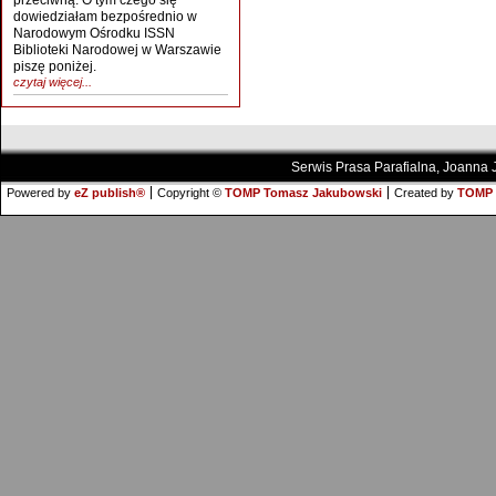
przeciwną. O tym czego się
dowiedziałam bezpośrednio w
Narodowym Ośrodku ISSN
Biblioteki Narodowej w Warszawie
piszę poniżej.
czytaj więcej...
Serwis Prasa Parafialna, Joanna
Powered by
eZ publish®
Copyright ©
TOMP Tomasz Jakubowski
Created by
TOMP