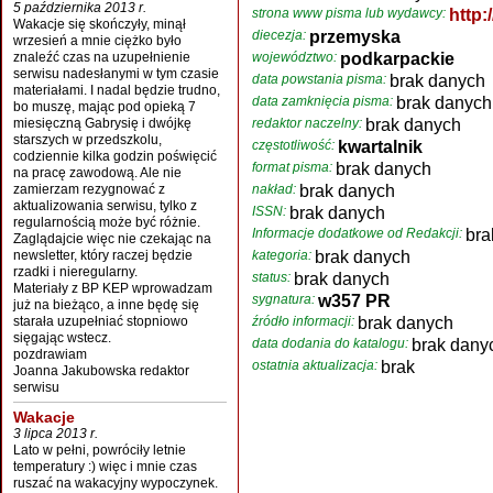
5 października 2013 r.
strona www pisma lub wydawcy:
http:
Wakacje się skończyły, minął
diecezja:
przemyska
wrzesień a mnie ciężko było
znaleźć czas na uzupełnienie
województwo:
podkarpackie
serwisu nadesłanymi w tym czasie
data powstania pisma:
brak danych
materiałami. I nadal będzie trudno,
data zamknięcia pisma:
brak danych
bo muszę, mając pod opieką 7
miesięczną Gabrysię i dwójkę
redaktor naczelny:
brak danych
starszych w przedszkolu,
częstotliwość:
kwartalnik
codziennie kilka godzin poświęcić
format pisma:
brak danych
na pracę zawodową. Ale nie
zamierzam rezygnować z
nakład:
brak danych
aktualizowania serwisu, tylko z
ISSN:
brak danych
regularnością może być różnie.
Informacje dodatkowe od Redakcji:
bra
Zaglądajcie więc nie czekając na
newsletter, który raczej będzie
kategoria:
brak danych
rzadki i nieregularny.
status:
brak danych
Materiały z BP KEP wprowadzam
sygnatura:
w357 PR
już na bieżąco, a inne będę się
starała uzupełniać stopniowo
źródło informacji:
brak danych
sięgając wstecz.
data dodania do katalogu:
brak dany
pozdrawiam
ostatnia aktualizacja:
brak
Joanna Jakubowska redaktor
serwisu
Wakacje
3 lipca 2013 r.
Lato w pełni, powróciły letnie
temperatury :) więc i mnie czas
ruszać na wakacyjny wypoczynek.