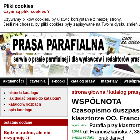
Pliki cookies
Czym są pliki cookies ?
Używamy plików cookies, by ułatwić korzystanie z naszej strony.
Jeśli nie chcesz, by pliki cookies były zapisywane na Twoim dysku zmień u
aktualności
czytelnia
e-booki
katalog prasy
materiały
współpr
strona główna
/
katalog pras
historia katalogu
jak dodać pismo do katalogu?
WSPÓLNOTA
katalog w liczbach
Czasopismo duszpast
opis katalogu
klasztorze OO. Fran
ostatnio dodane
wydawca:
Parafia przy klaszto
adres:
ul. Franciszkańska 7, 3
Będzie trudno, ale nie
rezygnuję :)
e-mail redakcji:
brak danych