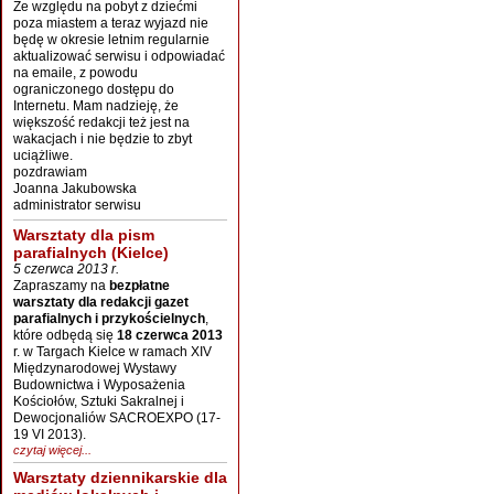
Ze względu na pobyt z dziećmi
poza miastem a teraz wyjazd nie
będę w okresie letnim regularnie
aktualizować serwisu i odpowiadać
na emaile, z powodu
ograniczonego dostępu do
Internetu. Mam nadzieję, że
większość redakcji też jest na
wakacjach i nie będzie to zbyt
uciążliwe.
pozdrawiam
Joanna Jakubowska
administrator serwisu
Warsztaty dla pism
parafialnych (Kielce)
5 czerwca 2013 r.
Zapraszamy na
bezpłatne
warsztaty dla redakcji gazet
parafialnych i przykościelnych
,
które odbędą się
18 czerwca 2013
r. w Targach Kielce w ramach XIV
Międzynarodowej Wystawy
Budownictwa i Wyposażenia
Kościołów, Sztuki Sakralnej i
Dewocjonaliów SACROEXPO (17-
19 VI 2013).
czytaj więcej...
Warsztaty dziennikarskie dla