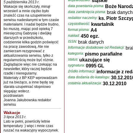
województwo:
śląskie
5 października 2013 r.
data powstania pisma:
Boże Narodz
Wakacje się skończyły, minął
wrzesień a mnie ciężko było
data zamknięcia pisma:
brak danych
znaleźć czas na uzupełnienie
redaktor naczelny:
ks. Piotr Szczy
serwisu nadesłanymi w tym czasie
częstotliwość:
kwartalnik
materiałami. I nadal będzie trudno,
bo muszę, mając pod opieką 7
format pisma:
A4
miesięczną Gabrysię i dwójkę
nakład:
450 egz.
starszych w przedszkolu,
ISSN:
brak danych
codziennie kilka godzin poświęcić
na pracę zawodową. Ale nie
Informacje dodatkowe od Redakcji:
bra
zamierzam rezygnować z
kategoria:
pismo parafialne
aktualizowania serwisu, tylko z
status:
ukazujące się
regularnością może być różnie.
Zaglądajcie więc nie czekając na
sygnatura:
0995 GL
newsletter, który raczej będzie
źródło informacji:
informacje z red
rzadki i nieregularny.
data dodania do katalogu:
30.12.201
Materiały z BP KEP wprowadzam
już na bieżąco, a inne będę się
ostatnia aktualizacja:
30.12.2010
starała uzupełniać stopniowo
sięgając wstecz.
pozdrawiam
Joanna Jakubowska redaktor
serwisu
Wakacje
3 lipca 2013 r.
Lato w pełni, powróciły letnie
temperatury :) więc i mnie czas
ruszać na wakacyjny wypoczynek.