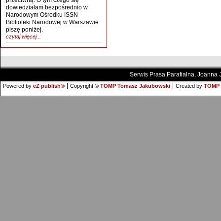
przeciwną. O tym czego się
dowiedziałam bezpośrednio w
Narodowym Ośrodku ISSN
Biblioteki Narodowej w Warszawie
piszę poniżej.
czytaj więcej...
Serwis Prasa Parafialna, Joanna
Powered by
eZ publish®
Copyright ©
TOMP Tomasz Jakubowski
Created by
TOMP