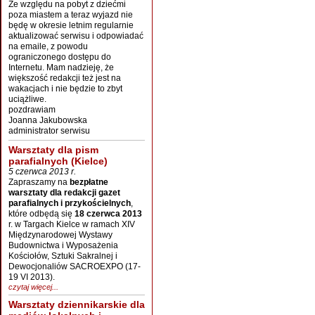
Ze względu na pobyt z dziećmi
poza miastem a teraz wyjazd nie
będę w okresie letnim regularnie
aktualizować serwisu i odpowiadać
na emaile, z powodu
ograniczonego dostępu do
Internetu. Mam nadzieję, że
większość redakcji też jest na
wakacjach i nie będzie to zbyt
uciążliwe.
pozdrawiam
Joanna Jakubowska
administrator serwisu
Warsztaty dla pism
parafialnych (Kielce)
5 czerwca 2013 r.
Zapraszamy na
bezpłatne
warsztaty dla redakcji gazet
parafialnych i przykościelnych
,
które odbędą się
18 czerwca 2013
r. w Targach Kielce w ramach XIV
Międzynarodowej Wystawy
Budownictwa i Wyposażenia
Kościołów, Sztuki Sakralnej i
Dewocjonaliów SACROEXPO (17-
19 VI 2013).
czytaj więcej...
Warsztaty dziennikarskie dla