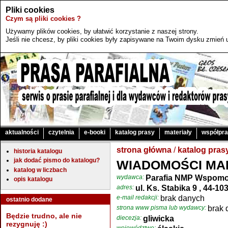
Pliki cookies
Czym są pliki cookies ?
Używamy plików cookies, by ułatwić korzystanie z naszej strony.
Jeśli nie chcesz, by pliki cookies były zapisywane na Twoim dysku zmień u
aktualności
czytelnia
e-booki
katalog prasy
materiały
współpr
strona główna
/
katalog pras
historia katalogu
jak dodać pismo do katalogu?
WIADOMOŚCI MA
katalog w liczbach
wydawca:
Parafia NMP Wspomoż
opis katalogu
adres:
ul. Ks. Stabika 9 , 44-10
e-mail redakcji:
brak danych
ostatnio dodane
strona www pisma lub wydawcy:
brak 
Będzie trudno, ale nie
diecezja:
gliwicka
rezygnuję :)