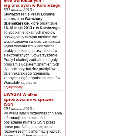
mediów lokalnych i
regionalnych w Kołobrzegu
30 kwietnia 2013 r.
Stowarzyszenie Prasy Lokalnej
zaprasza na
Warsztaty
dziennikarskie
, które organizuje
16-18 maja 2013 r. w Kołobrzegu.
To spotkanie lokalnych mediów
poświęcamy nowym mediom we
współczesnym świecie, zwłaszcza
wykorzystaniu ich w codziennej
praktyce lokalnej prasy i mediów
elektronicznych. Stowarzyszenie
Prasy Lokalnej zadbało o bogaty
program z udziałem znamienitych
dziennikarzy, tudzież praktyków
dziennikarskiego rzemiosła,
znanych z ogólnopolskich mediów.
Warsztaty są płatne.
czytaj więcej...
UWAGA! Wielkie
sprostowanie w sprawie
ISSN
29 kwietnia 2013 r.
Po wielu latach rozpowszechniania
informacji o konieczności
posiadania numeru ISSN przez
prasę parafialną, muszę teraz
rozpowszechnić informację wprost