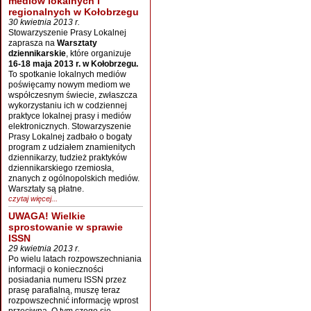
mediów lokalnych i
regionalnych w Kołobrzegu
30 kwietnia 2013 r.
Stowarzyszenie Prasy Lokalnej
zaprasza na
Warsztaty
dziennikarskie
, które organizuje
16-18 maja 2013 r. w Kołobrzegu.
To spotkanie lokalnych mediów
poświęcamy nowym mediom we
współczesnym świecie, zwłaszcza
wykorzystaniu ich w codziennej
praktyce lokalnej prasy i mediów
elektronicznych. Stowarzyszenie
Prasy Lokalnej zadbało o bogaty
program z udziałem znamienitych
dziennikarzy, tudzież praktyków
dziennikarskiego rzemiosła,
znanych z ogólnopolskich mediów.
Warsztaty są płatne.
czytaj więcej...
UWAGA! Wielkie
sprostowanie w sprawie
ISSN
29 kwietnia 2013 r.
Po wielu latach rozpowszechniania
informacji o konieczności
posiadania numeru ISSN przez
prasę parafialną, muszę teraz
rozpowszechnić informację wprost