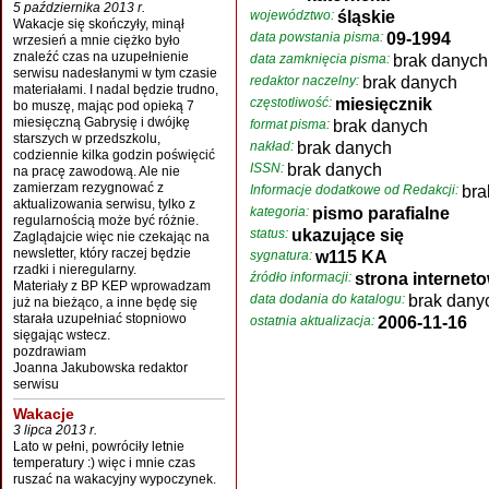
5 października 2013 r.
województwo:
śląskie
Wakacje się skończyły, minął
data powstania pisma:
09-1994
wrzesień a mnie ciężko było
znaleźć czas na uzupełnienie
data zamknięcia pisma:
brak danych
serwisu nadesłanymi w tym czasie
redaktor naczelny:
brak danych
materiałami. I nadal będzie trudno,
częstotliwość:
miesięcznik
bo muszę, mając pod opieką 7
miesięczną Gabrysię i dwójkę
format pisma:
brak danych
starszych w przedszkolu,
nakład:
brak danych
codziennie kilka godzin poświęcić
ISSN:
brak danych
na pracę zawodową. Ale nie
zamierzam rezygnować z
Informacje dodatkowe od Redakcji:
bra
aktualizowania serwisu, tylko z
kategoria:
pismo parafialne
regularnością może być różnie.
status:
ukazujące się
Zaglądajcie więc nie czekając na
newsletter, który raczej będzie
sygnatura:
w115 KA
rzadki i nieregularny.
źródło informacji:
strona internet
Materiały z BP KEP wprowadzam
data dodania do katalogu:
brak dany
już na bieżąco, a inne będę się
starała uzupełniać stopniowo
ostatnia aktualizacja:
2006-11-16
sięgając wstecz.
pozdrawiam
Joanna Jakubowska redaktor
serwisu
Wakacje
3 lipca 2013 r.
Lato w pełni, powróciły letnie
temperatury :) więc i mnie czas
ruszać na wakacyjny wypoczynek.