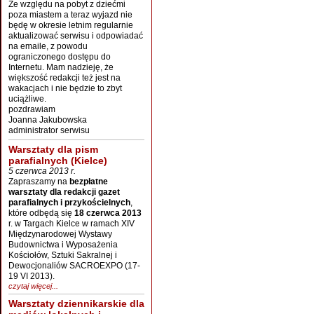
Ze względu na pobyt z dziećmi
poza miastem a teraz wyjazd nie
będę w okresie letnim regularnie
aktualizować serwisu i odpowiadać
na emaile, z powodu
ograniczonego dostępu do
Internetu. Mam nadzieję, że
większość redakcji też jest na
wakacjach i nie będzie to zbyt
uciążliwe.
pozdrawiam
Joanna Jakubowska
administrator serwisu
Warsztaty dla pism
parafialnych (Kielce)
5 czerwca 2013 r.
Zapraszamy na
bezpłatne
warsztaty dla redakcji gazet
parafialnych i przykościelnych
,
które odbędą się
18 czerwca 2013
r. w Targach Kielce w ramach XIV
Międzynarodowej Wystawy
Budownictwa i Wyposażenia
Kościołów, Sztuki Sakralnej i
Dewocjonaliów SACROEXPO (17-
19 VI 2013).
czytaj więcej...
Warsztaty dziennikarskie dla