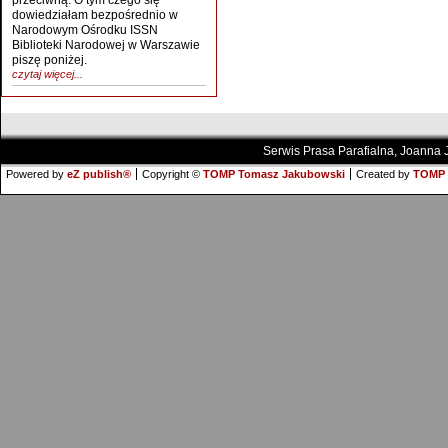
przeciwną. O tym czego się
dowiedziałam bezpośrednio w
Narodowym Ośrodku ISSN
Biblioteki Narodowej w Warszawie
piszę poniżej.
czytaj więcej...
Serwis Prasa Parafialna, Joanna
Powered by
eZ publish®
Copyright ©
TOMP Tomasz Jakubowski
Created by
TOMP