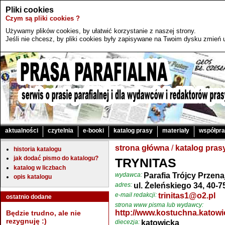
Pliki cookies
Czym są pliki cookies ?
Używamy plików cookies, by ułatwić korzystanie z naszej strony.
Jeśli nie chcesz, by pliki cookies były zapisywane na Twoim dysku zmień u
aktualności
czytelnia
e-booki
katalog prasy
materiały
współpr
strona główna
/
katalog pras
historia katalogu
jak dodać pismo do katalogu?
TRYNITAS
katalog w liczbach
wydawca:
Parafia Trójcy Przena
opis katalogu
adres:
ul. Żeleńskiego 34, 40-
e-mail redakcji:
trinitas1@o2.pl
ostatnio dodane
strona www pisma lub wydawcy:
http://www.kostuchna.katowi
Będzie trudno, ale nie
rezygnuję :)
diecezja:
katowicka