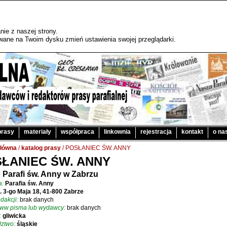
ie z naszej strony.
sywane na Twoim dysku zmień ustawienia swojej przeglądarki.
prasy
materiały
współpraca
linkownia
rejestracja
kontakt
o na
główna
/
katalog prasy
/ POSŁANIEC ŚW. ANNY
ŁANIEC ŚW. ANNY
 Parafi św. Anny w Zabrzu
a:
Parafia św. Anny
l. 3-go Maja 18, 41-800 Zabrze
dakcji:
brak danych
www pisma lub wydawcy:
brak danych
:
gliwicka
ztwo:
śląskie