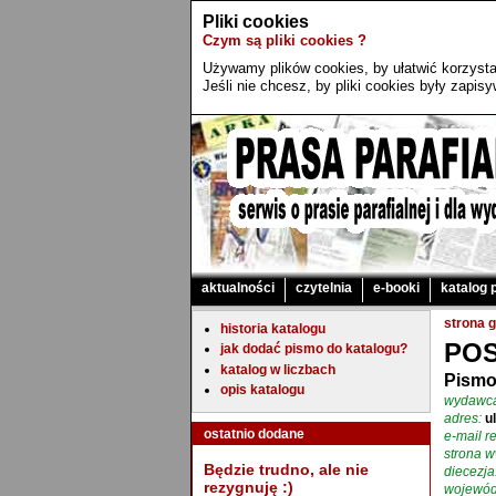
Pliki cookies
Czym są pliki cookies ?
Używamy plików cookies, by ułatwić korzystan
Jeśli nie chcesz, by pliki cookies były zapi
aktualności
czytelnia
e-booki
katalog 
strona 
historia katalogu
POS
jak dodać pismo do katalogu?
katalog w liczbach
Pismo
opis katalogu
wydawc
adres:
u
ostatnio dodane
e-mail re
strona 
Będzie trudno, ale nie
diecezja
rezygnuję :)
wojewód