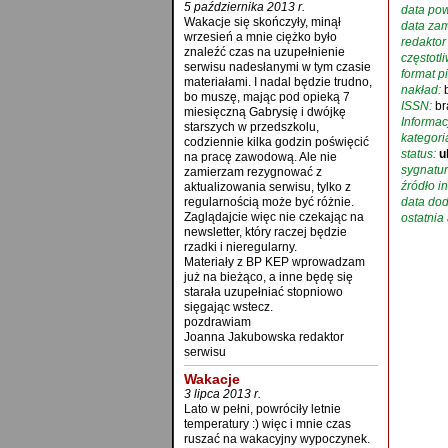
5 października 2013 r.
data pow
Wakacje się skończyły, minął
data zam
wrzesień a mnie ciężko było
redaktor
znaleźć czas na uzupełnienie
częstotl
serwisu nadesłanymi w tym czasie
format p
materiałami. I nadal będzie trudno,
nakład:
bo muszę, mając pod opieką 7
ISSN:
br
miesięczną Gabrysię i dwójkę
Informac
starszych w przedszkolu,
kategori
codziennie kilka godzin poświęcić
status:
u
na pracę zawodową. Ale nie
sygnatur
zamierzam rezygnować z
źródło in
aktualizowania serwisu, tylko z
regularnością może być różnie.
data dod
Zaglądajcie więc nie czekając na
ostatnia 
newsletter, który raczej będzie
rzadki i nieregularny.
Materiały z BP KEP wprowadzam
już na bieżąco, a inne będę się
starała uzupełniać stopniowo
sięgając wstecz.
pozdrawiam
Joanna Jakubowska redaktor
serwisu
Wakacje
3 lipca 2013 r.
Lato w pełni, powróciły letnie
temperatury :) więc i mnie czas
ruszać na wakacyjny wypoczynek.