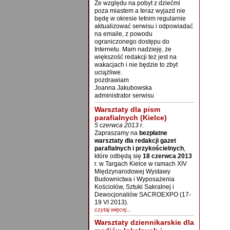
Ze względu na pobyt z dziećmi
poza miastem a teraz wyjazd nie
będę w okresie letnim regularnie
aktualizować serwisu i odpowiadać
na emaile, z powodu
ograniczonego dostępu do
Internetu. Mam nadzieję, że
większość redakcji też jest na
wakacjach i nie będzie to zbyt
uciążliwe.
pozdrawiam
Joanna Jakubowska
administrator serwisu
Warsztaty dla pism
parafialnych (Kielce)
5 czerwca 2013 r.
Zapraszamy na
bezpłatne
warsztaty dla redakcji gazet
parafialnych i przykościelnych
,
które odbędą się
18 czerwca 2013
r. w Targach Kielce w ramach XIV
Międzynarodowej Wystawy
Budownictwa i Wyposażenia
Kościołów, Sztuki Sakralnej i
Dewocjonaliów SACROEXPO (17-
19 VI 2013).
czytaj więcej...
Warsztaty dziennikarskie dla