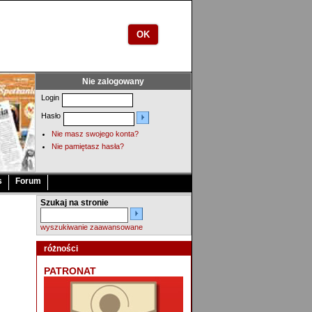
OK
Nie zalogowany
Login
Hasło
Nie masz swojego konta?
Nie pamiętasz hasła?
s
Forum
Szukaj na stronie
wyszukiwanie zaawansowane
różności
PATRONAT