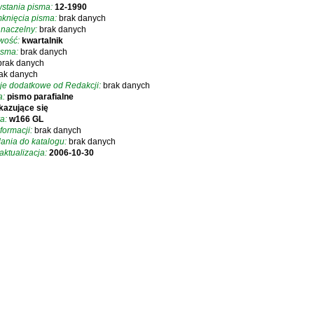
stania pisma:
12-1990
knięcia pisma:
brak danych
 naczelny:
brak danych
iwość:
kwartalnik
isma:
brak danych
brak danych
ak danych
je dodatkowe od Redakcji:
brak danych
a:
pismo parafialne
kazujące się
a:
w166 GL
formacji:
brak danych
ania do katalogu:
brak danych
aktualizacja:
2006-10-30