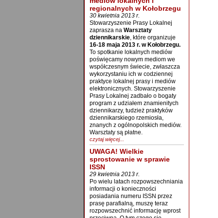
mediów lokalnych i
regionalnych w Kołobrzegu
30 kwietnia 2013 r.
Stowarzyszenie Prasy Lokalnej
zaprasza na
Warsztaty
dziennikarskie
, które organizuje
16-18 maja 2013 r. w Kołobrzegu.
To spotkanie lokalnych mediów
poświęcamy nowym mediom we
współczesnym świecie, zwłaszcza
wykorzystaniu ich w codziennej
praktyce lokalnej prasy i mediów
elektronicznych. Stowarzyszenie
Prasy Lokalnej zadbało o bogaty
program z udziałem znamienitych
dziennikarzy, tudzież praktyków
dziennikarskiego rzemiosła,
znanych z ogólnopolskich mediów.
Warsztaty są płatne.
czytaj więcej...
UWAGA! Wielkie
sprostowanie w sprawie
ISSN
29 kwietnia 2013 r.
Po wielu latach rozpowszechniania
informacji o konieczności
posiadania numeru ISSN przez
prasę parafialną, muszę teraz
rozpowszechnić informację wprost