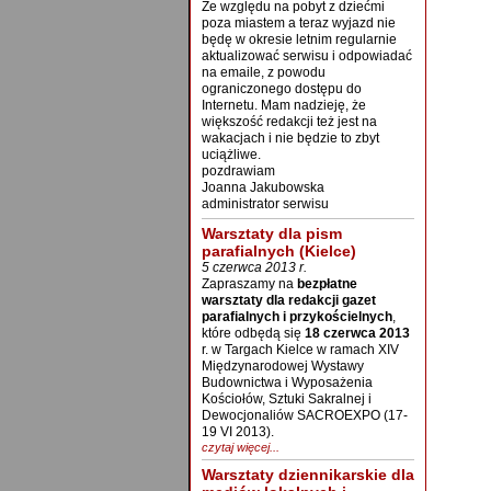
Ze względu na pobyt z dziećmi
poza miastem a teraz wyjazd nie
będę w okresie letnim regularnie
aktualizować serwisu i odpowiadać
na emaile, z powodu
ograniczonego dostępu do
Internetu. Mam nadzieję, że
większość redakcji też jest na
wakacjach i nie będzie to zbyt
uciążliwe.
pozdrawiam
Joanna Jakubowska
administrator serwisu
Warsztaty dla pism
parafialnych (Kielce)
5 czerwca 2013 r.
Zapraszamy na
bezpłatne
warsztaty dla redakcji gazet
parafialnych i przykościelnych
,
które odbędą się
18 czerwca 2013
r. w Targach Kielce w ramach XIV
Międzynarodowej Wystawy
Budownictwa i Wyposażenia
Kościołów, Sztuki Sakralnej i
Dewocjonaliów SACROEXPO (17-
19 VI 2013).
czytaj więcej...
Warsztaty dziennikarskie dla