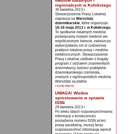
mediów lokalnych i
regionalnych w Kołobrzegu
30 kwietnia 2013 r.
Stowarzyszenie Prasy Lokalnej
zaprasza na
Warsztaty
dziennikarskie
, które organizuje
16-18 maja 2013 r. w Kołobrzegu.
To spotkanie lokalnych mediów
poświęcamy nowym mediom we
współczesnym świecie, zwłaszcza
wykorzystaniu ich w codziennej
praktyce lokalnej prasy i mediów
elektronicznych. Stowarzyszenie
Prasy Lokalnej zadbało o bogaty
program z udziałem znamienitych
dziennikarzy, tudzież praktyków
dziennikarskiego rzemiosła,
znanych z ogólnopolskich mediów.
Warsztaty są płatne.
czytaj więcej...
UWAGA! Wielkie
sprostowanie w sprawie
ISSN
29 kwietnia 2013 r.
Po wielu latach rozpowszechniania
informacji o konieczności
posiadania numeru ISSN przez
prasę parafialną, muszę teraz
rozpowszechnić informację wprost