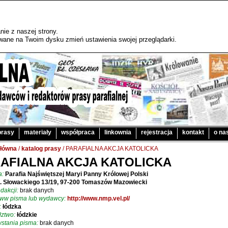
ie z naszej strony.
sywane na Twoim dysku zmień ustawienia swojej przeglądarki.
prasy
materiały
współpraca
linkownia
rejestracja
kontakt
o na
główna
/
katalog prasy
/ PARAFIALNA AKCJA KATOLICKA
AFIALNA AKCJA KATOLICKA
a:
Parafia Najświętszej Maryi Panny Królowej Polski
l. Słowackiego 13/19, 97-200 Tomaszów Mazowiecki
dakcji:
brak danych
www pisma lub wydawcy:
http://www.nmp.vel.pl/
:
łódzka
ztwo:
łódzkie
stania pisma:
brak danych