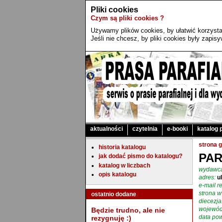
Pliki cookies
Czym są pliki cookies ?
Używamy plików cookies, by ułatwić korzystan
Jeśli nie chcesz, by pliki cookies były zapi
aktualności
czytelnia
e-booki
katalog 
strona 
historia katalogu
PAR
jak dodać pismo do katalogu?
katalog w liczbach
wydawc
opis katalogu
adres:
u
e-mail re
strona 
ostatnio dodane
diecezja
wojewód
Będzie trudno, ale nie
data pow
rezygnuję :)