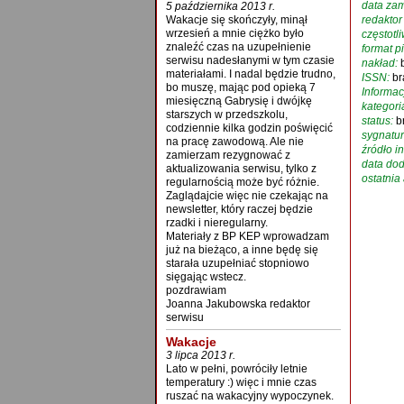
data zam
5 października 2013 r.
Wakacje się skończyły, minął
redaktor
wrzesień a mnie ciężko było
częstotl
znaleźć czas na uzupełnienie
format p
serwisu nadesłanymi w tym czasie
nakład:
materiałami. I nadal będzie trudno,
ISSN:
br
bo muszę, mając pod opieką 7
Informac
miesięczną Gabrysię i dwójkę
kategori
starszych w przedszkolu,
status:
b
codziennie kilka godzin poświęcić
sygnatur
na pracę zawodową. Ale nie
źródło in
zamierzam rezygnować z
data dod
aktualizowania serwisu, tylko z
ostatnia 
regularnością może być różnie.
Zaglądajcie więc nie czekając na
newsletter, który raczej będzie
rzadki i nieregularny.
Materiały z BP KEP wprowadzam
już na bieżąco, a inne będę się
starała uzupełniać stopniowo
sięgając wstecz.
pozdrawiam
Joanna Jakubowska redaktor
serwisu
Wakacje
3 lipca 2013 r.
Lato w pełni, powróciły letnie
temperatury :) więc i mnie czas
ruszać na wakacyjny wypoczynek.