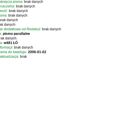
knięcia pisma:
brak danych
 naczelny:
brak danych
iwość:
brak danych
isma:
brak danych
brak danych
ak danych
je dodatkowe od Redakcji:
brak danych
a:
pismo parafialne
rak danych
a:
w481 ŁÓ
formacji:
brak danych
ania do katalogu:
2006-01-02
aktualizacja:
brak