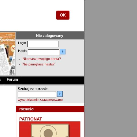
OK
Nie zalogowany
Login
Hasło
Nie masz swojego konta?
Nie pamiętasz hasła?
s
Forum
Szukaj na stronie
wyszukiwanie zaawansowane
różności
PATRONAT