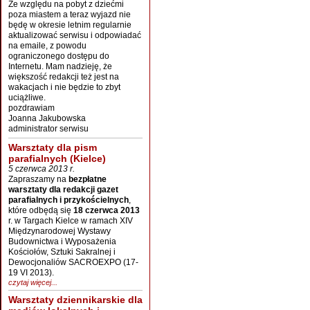
Ze względu na pobyt z dziećmi
poza miastem a teraz wyjazd nie
będę w okresie letnim regularnie
aktualizować serwisu i odpowiadać
na emaile, z powodu
ograniczonego dostępu do
Internetu. Mam nadzieję, że
większość redakcji też jest na
wakacjach i nie będzie to zbyt
uciążliwe.
pozdrawiam
Joanna Jakubowska
administrator serwisu
Warsztaty dla pism
parafialnych (Kielce)
5 czerwca 2013 r.
Zapraszamy na
bezpłatne
warsztaty dla redakcji gazet
parafialnych i przykościelnych
,
które odbędą się
18 czerwca 2013
r. w Targach Kielce w ramach XIV
Międzynarodowej Wystawy
Budownictwa i Wyposażenia
Kościołów, Sztuki Sakralnej i
Dewocjonaliów SACROEXPO (17-
19 VI 2013).
czytaj więcej...
Warsztaty dziennikarskie dla