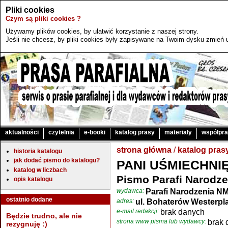
Pliki cookies
Czym są pliki cookies ?
Używamy plików cookies, by ułatwić korzystanie z naszej strony.
Jeśli nie chcesz, by pliki cookies były zapisywane na Twoim dysku zmień u
aktualności
czytelnia
e-booki
katalog prasy
materiały
współpr
strona główna
/
katalog pras
historia katalogu
jak dodać pismo do katalogu?
PANI UŚMIECHNI
katalog w liczbach
Pismo Parafi Narodz
opis katalogu
wydawca:
Parafi Narodzenia N
ostatnio dodane
adres:
ul. Bohaterów Westerpla
e-mail redakcji:
brak danych
Będzie trudno, ale nie
strona www pisma lub wydawcy:
brak 
rezygnuję :)