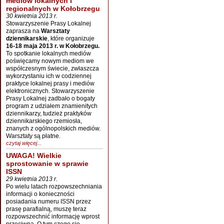
mediów lokalnych i
regionalnych w Kołobrzegu
30 kwietnia 2013 r.
Stowarzyszenie Prasy Lokalnej
zaprasza na
Warsztaty
dziennikarskie
, które organizuje
16-18 maja 2013 r. w Kołobrzegu.
To spotkanie lokalnych mediów
poświęcamy nowym mediom we
współczesnym świecie, zwłaszcza
wykorzystaniu ich w codziennej
praktyce lokalnej prasy i mediów
elektronicznych. Stowarzyszenie
Prasy Lokalnej zadbało o bogaty
program z udziałem znamienitych
dziennikarzy, tudzież praktyków
dziennikarskiego rzemiosła,
znanych z ogólnopolskich mediów.
Warsztaty są płatne.
czytaj więcej...
UWAGA! Wielkie
sprostowanie w sprawie
ISSN
29 kwietnia 2013 r.
Po wielu latach rozpowszechniania
informacji o konieczności
posiadania numeru ISSN przez
prasę parafialną, muszę teraz
rozpowszechnić informację wprost