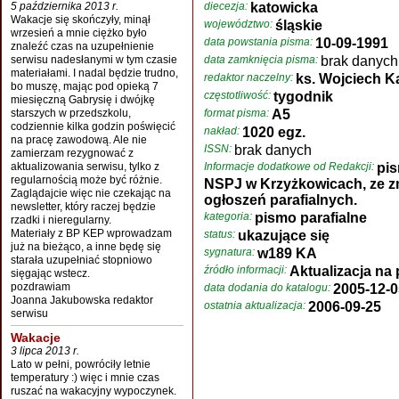
5 października 2013 r.
diecezja:
katowicka
Wakacje się skończyły, minął
województwo:
śląskie
wrzesień a mnie ciężko było
data powstania pisma:
10-09-1991
znaleźć czas na uzupełnienie
serwisu nadesłanymi w tym czasie
data zamknięcia pisma:
brak danych
materiałami. I nadal będzie trudno,
redaktor naczelny:
ks. Wojciech 
bo muszę, mając pod opieką 7
częstotliwość:
tygodnik
miesięczną Gabrysię i dwójkę
starszych w przedszkolu,
format pisma:
A5
codziennie kilka godzin poświęcić
nakład:
1020 egz.
na pracę zawodową. Ale nie
ISSN:
brak danych
zamierzam rezygnować z
aktualizowania serwisu, tylko z
Informacje dodatkowe od Redakcji:
pis
regularnością może być różnie.
NSPJ w Krzyżkowicach, ze zm
Zaglądajcie więc nie czekając na
ogłoszeń parafialnych.
newsletter, który raczej będzie
kategoria:
pismo parafialne
rzadki i nieregularny.
Materiały z BP KEP wprowadzam
status:
ukazujące się
już na bieżąco, a inne będę się
sygnatura:
w189 KA
starała uzupełniać stopniowo
źródło informacji:
Aktualizacja na 
sięgając wstecz.
pozdrawiam
data dodania do katalogu:
2005-12-0
Joanna Jakubowska redaktor
ostatnia aktualizacja:
2006-09-25
serwisu
Wakacje
3 lipca 2013 r.
Lato w pełni, powróciły letnie
temperatury :) więc i mnie czas
ruszać na wakacyjny wypoczynek.