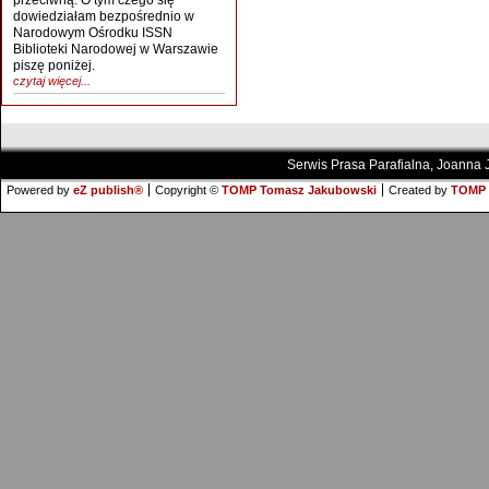
przeciwną. O tym czego się
dowiedziałam bezpośrednio w
Narodowym Ośrodku ISSN
Biblioteki Narodowej w Warszawie
piszę poniżej.
czytaj więcej...
Serwis Prasa Parafialna, Joanna
Powered by
eZ publish®
Copyright ©
TOMP Tomasz Jakubowski
Created by
TOMP