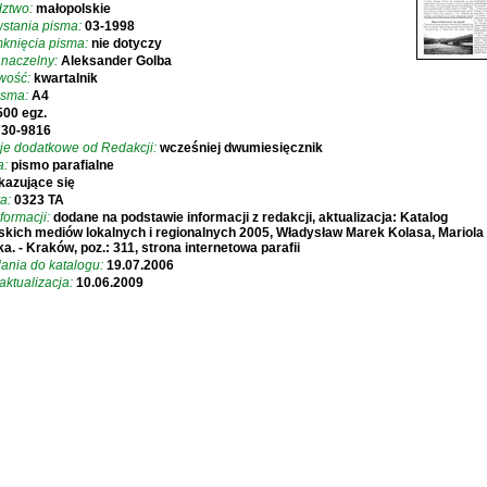
ztwo:
małopolskie
stania pisma:
03-1998
knięcia pisma:
nie dotyczy
 naczelny:
Aleksander Golba
iwość:
kwartalnik
isma:
A4
500 egz.
730-9816
je dodatkowe od Redakcji:
wcześniej dwumiesięcznik
a:
pismo parafialne
kazujące się
a:
0323 TA
formacji:
dodane na podstawie informacji z redakcji, aktualizacja: Katalog
skich mediów lokalnych i regionalnych 2005, Władysław Marek Kolasa, Mariola
a. - Kraków, poz.: 311, strona internetowa parafii
ania do katalogu:
19.07.2006
aktualizacja:
10.06.2009