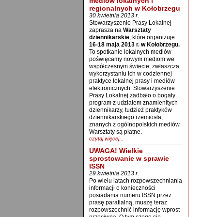
mediów lokalnych i
regionalnych w Kołobrzegu
30 kwietnia 2013 r.
Stowarzyszenie Prasy Lokalnej
zaprasza na
Warsztaty
dziennikarskie
, które organizuje
16-18 maja 2013 r. w Kołobrzegu.
To spotkanie lokalnych mediów
poświęcamy nowym mediom we
współczesnym świecie, zwłaszcza
wykorzystaniu ich w codziennej
praktyce lokalnej prasy i mediów
elektronicznych. Stowarzyszenie
Prasy Lokalnej zadbało o bogaty
program z udziałem znamienitych
dziennikarzy, tudzież praktyków
dziennikarskiego rzemiosła,
znanych z ogólnopolskich mediów.
Warsztaty są płatne.
czytaj więcej...
UWAGA! Wielkie
sprostowanie w sprawie
ISSN
29 kwietnia 2013 r.
Po wielu latach rozpowszechniania
informacji o konieczności
posiadania numeru ISSN przez
prasę parafialną, muszę teraz
rozpowszechnić informację wprost