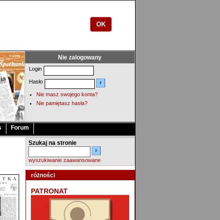
OK
Nie zalogowany
Login
Hasło
Nie masz swojego konta?
Nie pamiętasz hasła?
s
Forum
Szukaj na stronie
wyszukiwanie zaawansowane
różności
PATRONAT