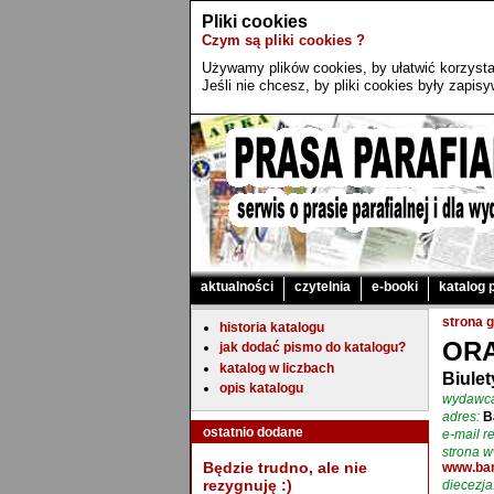
Pliki cookies
Czym są pliki cookies ?
Używamy plików cookies, by ułatwić korzystan
Jeśli nie chcesz, by pliki cookies były zapi
aktualności
czytelnia
e-booki
katalog 
strona 
historia katalogu
OR
jak dodać pismo do katalogu?
katalog w liczbach
Biulet
opis katalogu
wydawc
adres:
B
ostatnio dodane
e-mail re
strona 
Będzie trudno, ale nie
www.bar
rezygnuję :)
diecezja