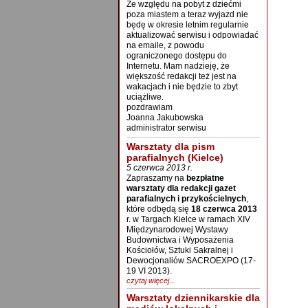
Ze względu na pobyt z dziećmi
poza miastem a teraz wyjazd nie
będę w okresie letnim regularnie
aktualizować serwisu i odpowiadać
na emaile, z powodu
ograniczonego dostępu do
Internetu. Mam nadzieję, że
większość redakcji też jest na
wakacjach i nie będzie to zbyt
uciążliwe.
pozdrawiam
Joanna Jakubowska
administrator serwisu
Warsztaty dla pism
parafialnych (Kielce)
5 czerwca 2013 r.
Zapraszamy na
bezpłatne
warsztaty dla redakcji gazet
parafialnych i przykościelnych
,
które odbędą się
18 czerwca 2013
r. w Targach Kielce w ramach XIV
Międzynarodowej Wystawy
Budownictwa i Wyposażenia
Kościołów, Sztuki Sakralnej i
Dewocjonaliów SACROEXPO (17-
19 VI 2013).
czytaj więcej...
Warsztaty dziennikarskie dla