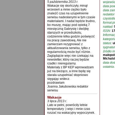
5 października 2013 r.
wojewód
Wakacje się skończyły, minął
data pow
wrzesień a mnie ciężko było
data zam
znaleźć czas na uzupełnienie
redaktor
serwisu nadesłanymi w tym czasie
częstotl
materiałami. I nadal będzie trudno,
format p
bo muszę, mając pod opieką 7
nakład:
miesięczną Gabrysię i dwójkę
ISSN:
1
starszych w przedszkolu,
Informac
codziennie kilka godzin poświęcić
kategori
na pracę zawodową. Ale nie
status:
u
zamierzam rezygnować z
sygnatur
aktualizowania serwisu, tylko z
źródło in
regularnością może być różnie.
małopol
Zaglądajcie więc nie czekając na
Michalsk
newsletter, który raczej będzie
data dod
rzadki i nieregularny.
ostatnia 
Materiały z BP KEP wprowadzam
już na bieżąco, a inne będę się
starała uzupełniać stopniowo
sięgając wstecz.
pozdrawiam
Joanna Jakubowska redaktor
serwisu
Wakacje
3 lipca 2013 r.
Lato w pełni, powróciły letnie
temperatury :) więc i mnie czas
ruszać na wakacyjny wypoczynek.