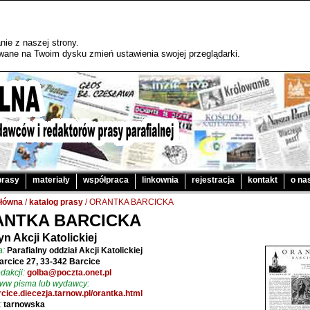
ie z naszej strony.
sywane na Twoim dysku zmień ustawienia swojej przeglądarki.
prasy
materiały
współpraca
linkownia
rejestracja
kontakt
o na
główna
/
katalog prasy
/ ORANTKA BARCICKA
ANTKA BARCICKA
yn Akcji Katolickiej
a:
Parafialny oddział Akcji Katolickiej
arcice 27, 33-342 Barcice
dakcji:
golba@poczta.onet.pl
www pisma lub wydawcy:
cice.diecezja.tarnow.pl/orantka.html
:
tarnowska