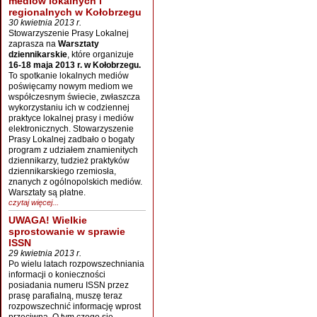
mediów lokalnych i
regionalnych w Kołobrzegu
30 kwietnia 2013 r.
Stowarzyszenie Prasy Lokalnej
zaprasza na
Warsztaty
dziennikarskie
, które organizuje
16-18 maja 2013 r. w Kołobrzegu.
To spotkanie lokalnych mediów
poświęcamy nowym mediom we
współczesnym świecie, zwłaszcza
wykorzystaniu ich w codziennej
praktyce lokalnej prasy i mediów
elektronicznych. Stowarzyszenie
Prasy Lokalnej zadbało o bogaty
program z udziałem znamienitych
dziennikarzy, tudzież praktyków
dziennikarskiego rzemiosła,
znanych z ogólnopolskich mediów.
Warsztaty są płatne.
czytaj więcej...
UWAGA! Wielkie
sprostowanie w sprawie
ISSN
29 kwietnia 2013 r.
Po wielu latach rozpowszechniania
informacji o konieczności
posiadania numeru ISSN przez
prasę parafialną, muszę teraz
rozpowszechnić informację wprost