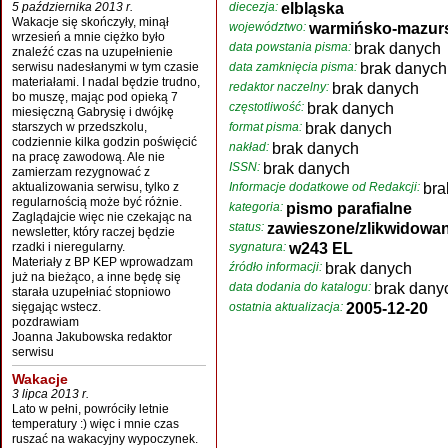
5 października 2013 r.
diecezja:
elbląska
Wakacje się skończyły, minął
województwo:
warmińsko-mazur
wrzesień a mnie ciężko było
data powstania pisma:
brak danych
znaleźć czas na uzupełnienie
serwisu nadesłanymi w tym czasie
data zamknięcia pisma:
brak danych
materiałami. I nadal będzie trudno,
redaktor naczelny:
brak danych
bo muszę, mając pod opieką 7
częstotliwość:
brak danych
miesięczną Gabrysię i dwójkę
starszych w przedszkolu,
format pisma:
brak danych
codziennie kilka godzin poświęcić
nakład:
brak danych
na pracę zawodową. Ale nie
ISSN:
brak danych
zamierzam rezygnować z
aktualizowania serwisu, tylko z
Informacje dodatkowe od Redakcji:
bra
regularnością może być różnie.
kategoria:
pismo parafialne
Zaglądajcie więc nie czekając na
status:
zawieszone/zlikwidowa
newsletter, który raczej będzie
rzadki i nieregularny.
sygnatura:
w243 EL
Materiały z BP KEP wprowadzam
źródło informacji:
brak danych
już na bieżąco, a inne będę się
data dodania do katalogu:
brak dany
starała uzupełniać stopniowo
sięgając wstecz.
ostatnia aktualizacja:
2005-12-20
pozdrawiam
Joanna Jakubowska redaktor
serwisu
Wakacje
3 lipca 2013 r.
Lato w pełni, powróciły letnie
temperatury :) więc i mnie czas
ruszać na wakacyjny wypoczynek.