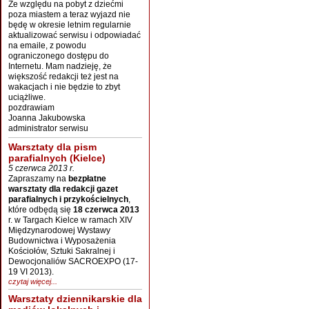
Ze względu na pobyt z dziećmi
poza miastem a teraz wyjazd nie
będę w okresie letnim regularnie
aktualizować serwisu i odpowiadać
na emaile, z powodu
ograniczonego dostępu do
Internetu. Mam nadzieję, że
większość redakcji też jest na
wakacjach i nie będzie to zbyt
uciążliwe.
pozdrawiam
Joanna Jakubowska
administrator serwisu
Warsztaty dla pism
parafialnych (Kielce)
5 czerwca 2013 r.
Zapraszamy na
bezpłatne
warsztaty dla redakcji gazet
parafialnych i przykościelnych
,
które odbędą się
18 czerwca 2013
r. w Targach Kielce w ramach XIV
Międzynarodowej Wystawy
Budownictwa i Wyposażenia
Kościołów, Sztuki Sakralnej i
Dewocjonaliów SACROEXPO (17-
19 VI 2013).
czytaj więcej...
Warsztaty dziennikarskie dla