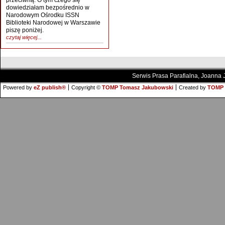
przeciwną. O tym czego się
dowiedziałam bezpośrednio w
Narodowym Ośrodku ISSN
Biblioteki Narodowej w Warszawie
piszę poniżej.
czytaj więcej...
Serwis Prasa Parafialna, Joanna
Powered by
eZ publish®
Copyright ©
TOMP Tomasz Jakubowski
Created by
TOMP