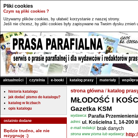
Pliki cookies
Czym są pliki cookies ?
Używamy plików cookies, by ułatwić korzystanie z naszej strony.
Jeśli nie chcesz, by pliki cookies były zapisywane na Twoim dysku zmień u
aktualności
czytelnia
e-booki
katalog prasy
materiały
współpr
strona główna
/
katalog pras
historia katalogu
jak dodać pismo do katalogu?
MŁODOŚĆ I KOŚC
katalog w liczbach
Gazetka KSM
opis katalogu
wydawca:
Parafia Przemienieni
ostatnio dodane
adres:
ul. Kościelna 1, 14-200 I
e-mail redakcji:
brak danych
Będzie trudno, ale nie
strona www pisma lub wydawcy:
http:
rezygnuję :)