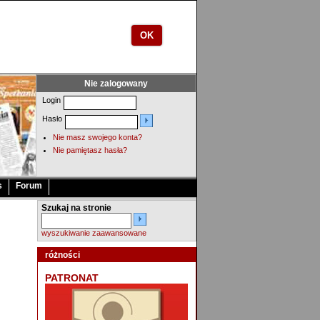
OK
Nie zalogowany
Login
Hasło
Nie masz swojego konta?
Nie pamiętasz hasła?
s
Forum
Szukaj na stronie
wyszukiwanie zaawansowane
różności
PATRONAT