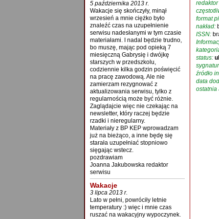
redaktor
5 października 2013 r.
Wakacje się skończyły, minął
częstotl
wrzesień a mnie ciężko było
format p
znaleźć czas na uzupełnienie
nakład:
serwisu nadesłanymi w tym czasie
ISSN:
br
materiałami. I nadal będzie trudno,
Informac
bo muszę, mając pod opieką 7
kategori
miesięczną Gabrysię i dwójkę
status:
u
starszych w przedszkolu,
sygnatur
codziennie kilka godzin poświęcić
źródło in
na pracę zawodową. Ale nie
data dod
zamierzam rezygnować z
ostatnia 
aktualizowania serwisu, tylko z
regularnością może być różnie.
Zaglądajcie więc nie czekając na
newsletter, który raczej będzie
rzadki i nieregularny.
Materiały z BP KEP wprowadzam
już na bieżąco, a inne będę się
starała uzupełniać stopniowo
sięgając wstecz.
pozdrawiam
Joanna Jakubowska redaktor
serwisu
Wakacje
3 lipca 2013 r.
Lato w pełni, powróciły letnie
temperatury :) więc i mnie czas
ruszać na wakacyjny wypoczynek.