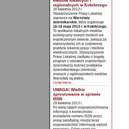
mediów lokalnych i
regionalnych w Kołobrzegu
30 kwietnia 2013 r.
Stowarzyszenie Prasy Lokalnej
zaprasza na
Warsztaty
dziennikarskie
, które organizuje
16-18 maja 2013 r. w Kołobrzegu.
To spotkanie lokalnych mediów
poświęcamy nowym mediom we
współczesnym świecie, zwłaszcza
wykorzystaniu ich w codziennej
praktyce lokalnej prasy i mediów
elektronicznych. Stowarzyszenie
Prasy Lokalnej zadbało o bogaty
program z udziałem znamienitych
dziennikarzy, tudzież praktyków
dziennikarskiego rzemiosła,
znanych z ogólnopolskich mediów.
Warsztaty są płatne.
czytaj więcej...
UWAGA! Wielkie
sprostowanie w sprawie
ISSN
29 kwietnia 2013 r.
Po wielu latach rozpowszechniania
informacji o konieczności
posiadania numeru ISSN przez
prasę parafialną, muszę teraz
rozpowszechnić informację wprost