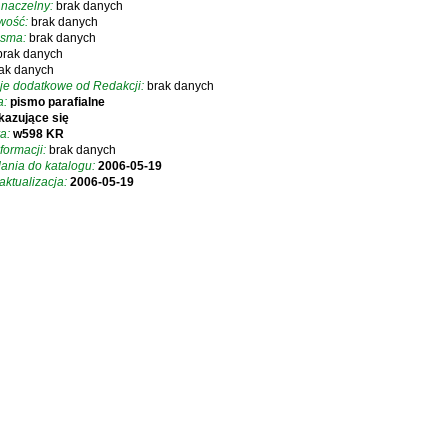
 naczelny:
brak danych
iwość:
brak danych
isma:
brak danych
brak danych
ak danych
je dodatkowe od Redakcji:
brak danych
a:
pismo parafialne
kazujące się
a:
w598 KR
formacji:
brak danych
ania do katalogu:
2006-05-19
aktualizacja:
2006-05-19