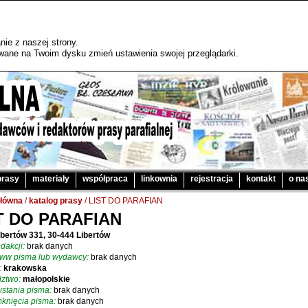
ie z naszej strony.
sywane na Twoim dysku zmień ustawienia swojej przeglądarki.
prasy
materiały
współpraca
linkownia
rejestracja
kontakt
o na
główna
/
katalog prasy
/ LIST DO PARAFIAN
T DO PARAFIAN
ibertów 331, 30-444 Libertów
dakcji:
brak danych
www pisma lub wydawcy:
brak danych
:
krakowska
ztwo:
małopolskie
stania pisma:
brak danych
knięcia pisma:
brak danych