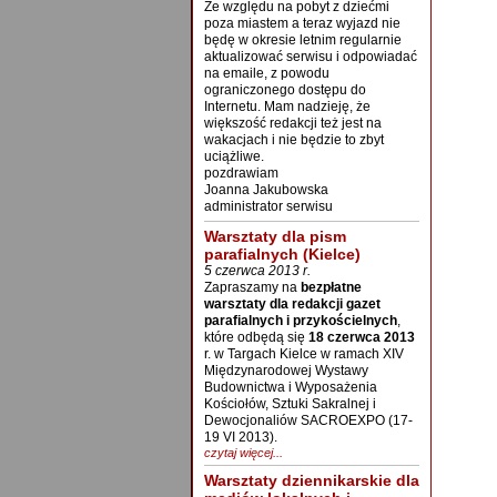
Ze względu na pobyt z dziećmi
poza miastem a teraz wyjazd nie
będę w okresie letnim regularnie
aktualizować serwisu i odpowiadać
na emaile, z powodu
ograniczonego dostępu do
Internetu. Mam nadzieję, że
większość redakcji też jest na
wakacjach i nie będzie to zbyt
uciążliwe.
pozdrawiam
Joanna Jakubowska
administrator serwisu
Warsztaty dla pism
parafialnych (Kielce)
5 czerwca 2013 r.
Zapraszamy na
bezpłatne
warsztaty dla redakcji gazet
parafialnych i przykościelnych
,
które odbędą się
18 czerwca 2013
r. w Targach Kielce w ramach XIV
Międzynarodowej Wystawy
Budownictwa i Wyposażenia
Kościołów, Sztuki Sakralnej i
Dewocjonaliów SACROEXPO (17-
19 VI 2013).
czytaj więcej...
Warsztaty dziennikarskie dla