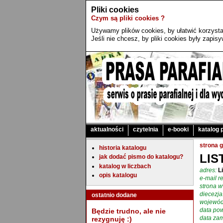
Pliki cookies
Czym są pliki cookies ?
Używamy plików cookies, by ułatwić korzystan
Jeśli nie chcesz, by pliki cookies były zapi
aktualności
czytelnia
e-booki
katalog 
strona 
historia katalogu
LIS
jak dodać pismo do katalogu?
katalog w liczbach
adres:
L
opis katalogu
e-mail re
strona 
diecezja
ostatnio dodane
wojewód
data pow
Będzie trudno, ale nie
data zam
rezygnuję :)