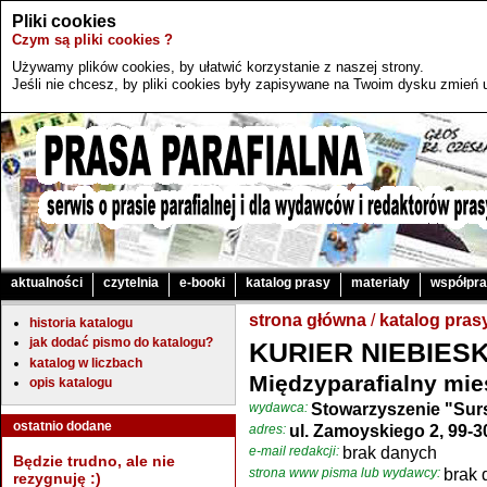
Pliki cookies
Czym są pliki cookies ?
Używamy plików cookies, by ułatwić korzystanie z naszej strony.
Jeśli nie chcesz, by pliki cookies były zapisywane na Twoim dysku zmień u
aktualności
czytelnia
e-booki
katalog prasy
materiały
współpr
strona główna
/
katalog pras
historia katalogu
jak dodać pismo do katalogu?
KURIER NIEBIESK
katalog w liczbach
Międzyparafialny mie
opis katalogu
wydawca:
Stowarzyszenie "Su
ostatnio dodane
adres:
ul. Zamoyskiego 2, 99-
e-mail redakcji:
brak danych
Będzie trudno, ale nie
strona www pisma lub wydawcy:
brak 
rezygnuję :)