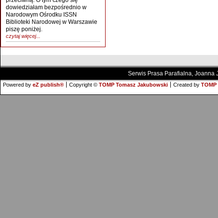
przeciwną. O tym czego się
dowiedziałam bezpośrednio w
Narodowym Ośrodku ISSN
Biblioteki Narodowej w Warszawie
piszę poniżej.
czytaj więcej...
Serwis Prasa Parafialna, Joanna
Powered by
eZ publish®
Copyright ©
TOMP Tomasz Jakubowski
Created by
TOMP