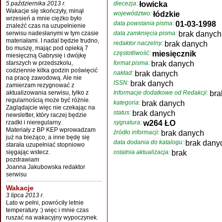
5 października 2013 r.
diecezja:
łowicka
Wakacje się skończyły, minął
województwo:
łódzkie
wrzesień a mnie ciężko było
data powstania pisma:
01-03-1998
znaleźć czas na uzupełnienie
serwisu nadesłanymi w tym czasie
data zamknięcia pisma:
brak danych
materiałami. I nadal będzie trudno,
redaktor naczelny:
brak danych
bo muszę, mając pod opieką 7
częstotliwość:
miesięcznik
miesięczną Gabrysię i dwójkę
starszych w przedszkolu,
format pisma:
brak danych
codziennie kilka godzin poświęcić
nakład:
brak danych
na pracę zawodową. Ale nie
ISSN:
brak danych
zamierzam rezygnować z
aktualizowania serwisu, tylko z
Informacje dodatkowe od Redakcji:
bra
regularnością może być różnie.
kategoria:
brak danych
Zaglądajcie więc nie czekając na
status:
brak danych
newsletter, który raczej będzie
rzadki i nieregularny.
sygnatura:
w264 ŁO
Materiały z BP KEP wprowadzam
źródło informacji:
brak danych
już na bieżąco, a inne będę się
data dodania do katalogu:
brak dany
starała uzupełniać stopniowo
sięgając wstecz.
ostatnia aktualizacja:
brak
pozdrawiam
Joanna Jakubowska redaktor
serwisu
Wakacje
3 lipca 2013 r.
Lato w pełni, powróciły letnie
temperatury :) więc i mnie czas
ruszać na wakacyjny wypoczynek.