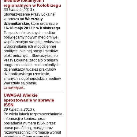
mediów lokalnych i
regionalnych w Kołobrzegu
30 kwietnia 2013 r.
Stowarzyszenie Prasy Lokalnej
zaprasza na
Warsztaty
dziennikarskie
, które organizuje
16-18 maja 2013 r. w Kołobrzegu.
To spotkanie lokalnych mediów
poświęcamy nowym mediom we
współczesnym świecie, zwłaszcza
wykorzystaniu ich w codziennej
praktyce lokalnej prasy i mediów
elektronicznych. Stowarzyszenie
Prasy Lokalnej zadbało o bogaty
program z udziałem znamienitych
dziennikarzy, tudzież praktyków
dziennikarskiego rzemiosła,
znanych z ogólnopolskich mediów.
Warsztaty są płatne.
czytaj więcej...
UWAGA! Wielkie
sprostowanie w sprawie
ISSN
29 kwietnia 2013 r.
Po wielu latach rozpowszechniania
informacji o konieczności
posiadania numeru ISSN przez
prasę parafialną, muszę teraz
rozpowszechnić informację wprost