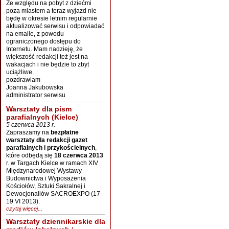
Ze względu na pobyt z dziećmi
poza miastem a teraz wyjazd nie
będę w okresie letnim regularnie
aktualizować serwisu i odpowiadać
na emaile, z powodu
ograniczonego dostępu do
Internetu. Mam nadzieję, że
większość redakcji też jest na
wakacjach i nie będzie to zbyt
uciążliwe.
pozdrawiam
Joanna Jakubowska
administrator serwisu
Warsztaty dla pism
parafialnych (Kielce)
5 czerwca 2013 r.
Zapraszamy na
bezpłatne
warsztaty dla redakcji gazet
parafialnych i przykościelnych
,
które odbędą się
18 czerwca 2013
r. w Targach Kielce w ramach XIV
Międzynarodowej Wystawy
Budownictwa i Wyposażenia
Kościołów, Sztuki Sakralnej i
Dewocjonaliów SACROEXPO (17-
19 VI 2013).
czytaj więcej...
Warsztaty dziennikarskie dla