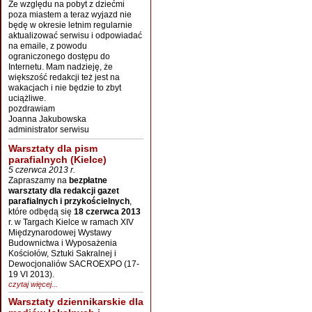
Ze względu na pobyt z dziećmi
poza miastem a teraz wyjazd nie
będę w okresie letnim regularnie
aktualizować serwisu i odpowiadać
na emaile, z powodu
ograniczonego dostępu do
Internetu. Mam nadzieję, że
większość redakcji też jest na
wakacjach i nie będzie to zbyt
uciążliwe.
pozdrawiam
Joanna Jakubowska
administrator serwisu
Warsztaty dla pism
parafialnych (Kielce)
5 czerwca 2013 r.
Zapraszamy na
bezpłatne
warsztaty dla redakcji gazet
parafialnych i przykościelnych
,
które odbędą się
18 czerwca 2013
r. w Targach Kielce w ramach XIV
Międzynarodowej Wystawy
Budownictwa i Wyposażenia
Kościołów, Sztuki Sakralnej i
Dewocjonaliów SACROEXPO (17-
19 VI 2013).
czytaj więcej...
Warsztaty dziennikarskie dla