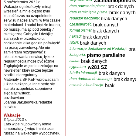
województwo:
zachodniopomors
5 października 2013 r.
data powstania pisma:
brak danych
Wakacje się skończyły, minął
wrzesień a mnie ciężko było
data zamknięcia pisma:
brak danych
znaleźć czas na uzupełnienie
redaktor naczelny:
brak danych
serwisu nadesłanymi w tym czasie
częstotliwość:
brak danych
materiałami. I nadal będzie trudno,
bo muszę, mając pod opieką 7
format pisma:
brak danych
miesięczną Gabrysię i dwójkę
nakład:
brak danych
starszych w przedszkolu,
ISSN:
brak danych
codziennie kilka godzin poświęcić
na pracę zawodową. Ale nie
Informacje dodatkowe od Redakcji:
bra
zamierzam rezygnować z
kategoria:
pismo parafialne
aktualizowania serwisu, tylko z
status:
brak danych
regularnością może być różnie.
Zaglądajcie więc nie czekając na
sygnatura:
w281 SZ
newsletter, który raczej będzie
źródło informacji:
brak danych
rzadki i nieregularny.
data dodania do katalogu:
brak dany
Materiały z BP KEP wprowadzam
już na bieżąco, a inne będę się
ostatnia aktualizacja:
brak
starała uzupełniać stopniowo
sięgając wstecz.
pozdrawiam
Joanna Jakubowska redaktor
serwisu
Wakacje
3 lipca 2013 r.
Lato w pełni, powróciły letnie
temperatury :) więc i mnie czas
ruszać na wakacyjny wypoczynek.