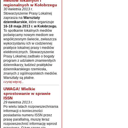
mediów lokalnych i
regionalnych w Kołobrzegu
30 kwietnia 2013 r.
Stowarzyszenie Prasy Lokalnej
zaprasza na
Warsztaty
dziennikarskie
, które organizuje
16-18 maja 2013 r. w Kołobrzegu.
To spotkanie lokalnych mediów
poświęcamy nowym mediom we
współczesnym świecie, zwłaszcza
wykorzystaniu ich w codziennej
praktyce lokalnej prasy i mediów
elektronicznych. Stowarzyszenie
Prasy Lokalnej zadbało o bogaty
program z udziałem znamienitych
dziennikarzy, tudzież praktyków
dziennikarskiego rzemiosła,
znanych z ogólnopolskich mediów.
Warsztaty są płatne.
czytaj więcej...
UWAGA! Wielkie
sprostowanie w sprawie
ISSN
29 kwietnia 2013 r.
Po wielu latach rozpowszechniania
informacji o konieczności
posiadania numeru ISSN przez
prasę parafialną, muszę teraz
rozpowszechnić informację wprost