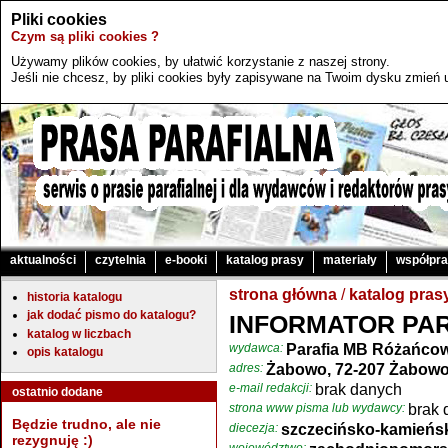
Pliki cookies
Czym są pliki cookies ?
Używamy plików cookies, by ułatwić korzystanie z naszej strony.
Jeśli nie chcesz, by pliki cookies były zapisywane na Twoim dysku zmień u
aktualności
czytelnia
e-booki
katalog prasy
materiały
współpr
strona główna
/
katalog pras
historia katalogu
jak dodać pismo do katalogu?
INFORMATOR PA
katalog w liczbach
wydawca:
Parafia MB Różańcow
opis katalogu
adres:
Żabowo, 72-207 Żabowo
e-mail redakcji:
brak danych
ostatnio dodane
strona www pisma lub wydawcy:
brak 
Będzie trudno, ale nie
diecezja:
szczecińsko-kamieńs
rezygnuję :)