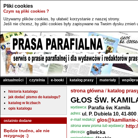
Pliki cookies
Czym są pliki cookies ?
Używamy plików cookies, by ułatwić korzystanie z naszej strony.
Jeśli nie chcesz, by pliki cookies były zapisywane na Twoim dysku zmień u
aktualności
czytelnia
e-booki
katalog prasy
materiały
współpr
strona główna
/
katalog pras
historia katalogu
jak dodać pismo do katalogu?
GŁOS ŚW. KAMIL
katalog w liczbach
wydawca:
Parafia św. Kamila
opis katalogu
adres:
ul. P. Dubiela 10, 41-80
e-mail redakcji:
glos@kamilianie-
ostatnio dodane
strona www pisma lub wydawcy:
http:
Będzie trudno, ale nie
diecezja:
gliwicka
rezygnuję :)