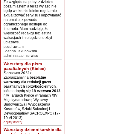
Ze względu na pobyt z dziećmi
poza miastem a teraz wyjazd nie
będę w okresie letnim regularnie
aktualizować serwisu i odpowiadać
na emaile, z powodu
ograniczonego dostępu do
Internetu. Mam nadzieję, że
większość redakcji też jest na
wakacjach i nie będzie to zbyt
uciążliwe.
pozdrawiam
Joanna Jakubowska
administrator serwisu
Warsztaty dla pism
parafialnych (Kielce)
5 czerwca 2013 r.
Zapraszamy na
bezpłatne
warsztaty dla redakcji gazet
parafialnych i przykościelnych
,
które odbędą się
18 czerwca 2013
r. w Targach Kielce w ramach XIV
Międzynarodowej Wystawy
Budownictwa i Wyposażenia
Kościołów, Sztuki Sakralnej i
Dewocjonaliów SACROEXPO (17-
19 VI 2013).
czytaj więcej...
Warsztaty dziennikarskie dla