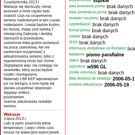
województwo:
śląskie
5 października 2013 r.
data powstania pisma:
brak danych
Wakacje się skończyły, minął
wrzesień a mnie ciężko było
data zamknięcia pisma:
brak danych
znaleźć czas na uzupełnienie
redaktor naczelny:
brak danych
serwisu nadesłanymi w tym czasie
częstotliwość:
brak danych
materiałami. I nadal będzie trudno,
bo muszę, mając pod opieką 7
format pisma:
brak danych
miesięczną Gabrysię i dwójkę
nakład:
brak danych
starszych w przedszkolu,
ISSN:
brak danych
codziennie kilka godzin poświęcić
na pracę zawodową. Ale nie
Informacje dodatkowe od Redakcji:
bra
zamierzam rezygnować z
kategoria:
pismo parafialne
aktualizowania serwisu, tylko z
status:
brak danych
regularnością może być różnie.
Zaglądajcie więc nie czekając na
sygnatura:
w596 GL
newsletter, który raczej będzie
źródło informacji:
brak danych
rzadki i nieregularny.
data dodania do katalogu:
2006-05-1
Materiały z BP KEP wprowadzam
już na bieżąco, a inne będę się
ostatnia aktualizacja:
2006-05-19
starała uzupełniać stopniowo
sięgając wstecz.
pozdrawiam
Joanna Jakubowska redaktor
serwisu
Wakacje
3 lipca 2013 r.
Lato w pełni, powróciły letnie
temperatury :) więc i mnie czas
ruszać na wakacyjny wypoczynek.