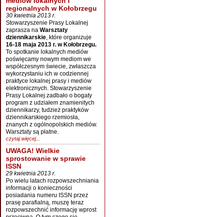
mediów lokalnych i
regionalnych w Kołobrzegu
30 kwietnia 2013 r.
Stowarzyszenie Prasy Lokalnej
zaprasza na
Warsztaty
dziennikarskie
, które organizuje
16-18 maja 2013 r. w Kołobrzegu.
To spotkanie lokalnych mediów
poświęcamy nowym mediom we
współczesnym świecie, zwłaszcza
wykorzystaniu ich w codziennej
praktyce lokalnej prasy i mediów
elektronicznych. Stowarzyszenie
Prasy Lokalnej zadbało o bogaty
program z udziałem znamienitych
dziennikarzy, tudzież praktyków
dziennikarskiego rzemiosła,
znanych z ogólnopolskich mediów.
Warsztaty są płatne.
czytaj więcej...
UWAGA! Wielkie
sprostowanie w sprawie
ISSN
29 kwietnia 2013 r.
Po wielu latach rozpowszechniania
informacji o konieczności
posiadania numeru ISSN przez
prasę parafialną, muszę teraz
rozpowszechnić informację wprost