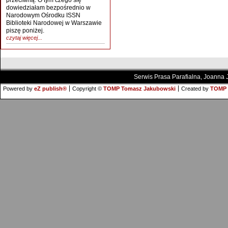
przeciwną. O tym czego się
dowiedziałam bezpośrednio w
Narodowym Ośrodku ISSN
Biblioteki Narodowej w Warszawie
piszę poniżej.
czytaj więcej...
Serwis Prasa Parafialna, Joanna
Powered by
eZ publish®
Copyright ©
TOMP Tomasz Jakubowski
Created by
TOMP