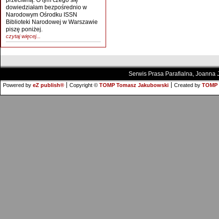
przeciwną. O tym czego się
dowiedziałam bezpośrednio w
Narodowym Ośrodku ISSN
Biblioteki Narodowej w Warszawie
piszę poniżej.
czytaj więcej...
Serwis Prasa Parafialna, Joanna
Powered by
eZ publish®
Copyright ©
TOMP Tomasz Jakubowski
Created by
TOMP