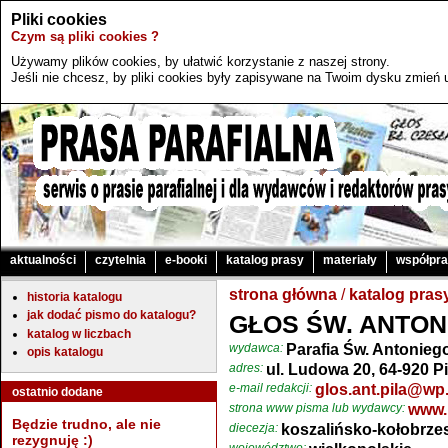
Pliki cookies
Czym są pliki cookies ?
Używamy plików cookies, by ułatwić korzystanie z naszej strony.
Jeśli nie chcesz, by pliki cookies były zapisywane na Twoim dysku zmień u
aktualności
czytelnia
e-booki
katalog prasy
materiały
współpr
strona główna
/
katalog pras
historia katalogu
jak dodać pismo do katalogu?
GŁOS ŚW. ANTON
katalog w liczbach
wydawca:
Parafia Św. Antonieg
opis katalogu
adres:
ul. Ludowa 20, 64-920 Pi
e-mail redakcji:
glos.ant.pila@wp.
ostatnio dodane
strona www pisma lub wydawcy:
www.p
Będzie trudno, ale nie
diecezja:
koszalińsko-kołobrze
rezygnuję :)