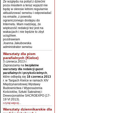
Ze względu na pobyt z dziećmi
poza miastem a teraz wyjazd nie
będę w okresie letnim regularnie
aktualizować serwisu i odpowiadać
na emaile, z powodu
ograniczonego dostępu do
Internetu. Mam nadzieję, że
większość redakcji też jest na
wakacjach i nie będzie to zbyt
uciążliwe.
pozdrawiam
Joanna Jakubowska
administrator serwisu
Warsztaty dla pism
parafialnych (Kielce)
5 czerwca 2013 r.
Zapraszamy na
bezpłatne
warsztaty dla redakcji gazet
parafialnych i przykościelnych
,
które odbędą się
18 czerwca 2013
r. w Targach Kielce w ramach XIV
Międzynarodowej Wystawy
Budownictwa i Wyposażenia
Kościołów, Sztuki Sakralnej i
Dewocjonaliów SACROEXPO (17-
19 VI 2013).
czytaj więcej...
Warsztaty dziennikarskie dla