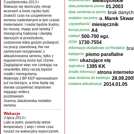
województwo:
wielkopolskie
5 października 2013 r.
data powstania pisma:
01.2003
Wakacje się skończyły, minął
wrzesień a mnie ciężko było
data zamknięcia pisma:
brak danych
znaleźć czas na uzupełnienie
redaktor naczelny:
o. Marek Skwar
serwisu nadesłanymi w tym czasie
częstotliwość:
miesięcznik
materiałami. I nadal będzie trudno,
bo muszę, mając pod opieką 7
format pisma:
A4
miesięczną Gabrysię i dwójkę
nakład:
500-700 egz.
starszych w przedszkolu,
ISSN:
1730-7554
codziennie kilka godzin poświęcić
na pracę zawodową. Ale nie
Informacje dodatkowe od Redakcji:
bra
zamierzam rezygnować z
kategoria:
pismo parafialne
aktualizowania serwisu, tylko z
status:
ukazujące się
regularnością może być różnie.
Zaglądajcie więc nie czekając na
sygnatura:
1395 KK
newsletter, który raczej będzie
źródło informacji:
strona interneto
rzadki i nieregularny.
data dodania do katalogu:
28.09.200
Materiały z BP KEP wprowadzam
już na bieżąco, a inne będę się
ostatnia aktualizacja:
2014.01.05
starała uzupełniać stopniowo
sięgając wstecz.
pozdrawiam
Joanna Jakubowska redaktor
serwisu
Wakacje
3 lipca 2013 r.
Lato w pełni, powróciły letnie
temperatury :) więc i mnie czas
ruszać na wakacyjny wypoczynek.