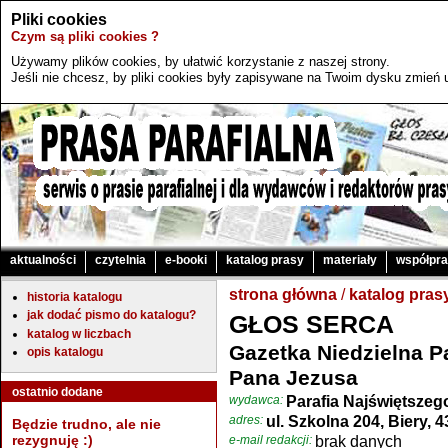
Pliki cookies
Czym są pliki cookies ?
Używamy plików cookies, by ułatwić korzystanie z naszej strony.
Jeśli nie chcesz, by pliki cookies były zapisywane na Twoim dysku zmień u
aktualności
czytelnia
e-booki
katalog prasy
materiały
współpr
strona główna
/
katalog pras
historia katalogu
jak dodać pismo do katalogu?
GŁOS SERCA
katalog w liczbach
Gazetka Niedzielna P
opis katalogu
Pana Jezusa
ostatnio dodane
wydawca:
Parafia Najświętszeg
adres:
ul. Szkolna 204, Biery,
Będzie trudno, ale nie
rezygnuję :)
e-mail redakcji:
brak danych