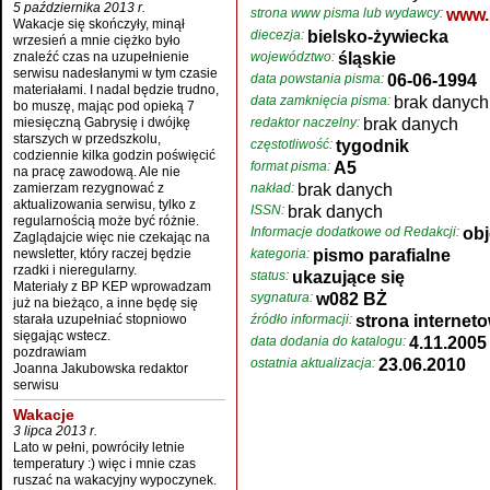
5 października 2013 r.
strona www pisma lub wydawcy:
www.p
Wakacje się skończyły, minął
diecezja:
bielsko-żywiecka
wrzesień a mnie ciężko było
znaleźć czas na uzupełnienie
województwo:
śląskie
serwisu nadesłanymi w tym czasie
data powstania pisma:
06-06-1994
materiałami. I nadal będzie trudno,
data zamknięcia pisma:
brak danych
bo muszę, mając pod opieką 7
miesięczną Gabrysię i dwójkę
redaktor naczelny:
brak danych
starszych w przedszkolu,
częstotliwość:
tygodnik
codziennie kilka godzin poświęcić
format pisma:
A5
na pracę zawodową. Ale nie
zamierzam rezygnować z
nakład:
brak danych
aktualizowania serwisu, tylko z
ISSN:
brak danych
regularnością może być różnie.
Informacje dodatkowe od Redakcji:
obj
Zaglądajcie więc nie czekając na
newsletter, który raczej będzie
kategoria:
pismo parafialne
rzadki i nieregularny.
status:
ukazujące się
Materiały z BP KEP wprowadzam
sygnatura:
w082 BŻ
już na bieżąco, a inne będę się
starała uzupełniać stopniowo
źródło informacji:
strona internet
sięgając wstecz.
data dodania do katalogu:
4.11.2005
pozdrawiam
ostatnia aktualizacja:
23.06.2010
Joanna Jakubowska redaktor
serwisu
Wakacje
3 lipca 2013 r.
Lato w pełni, powróciły letnie
temperatury :) więc i mnie czas
ruszać na wakacyjny wypoczynek.