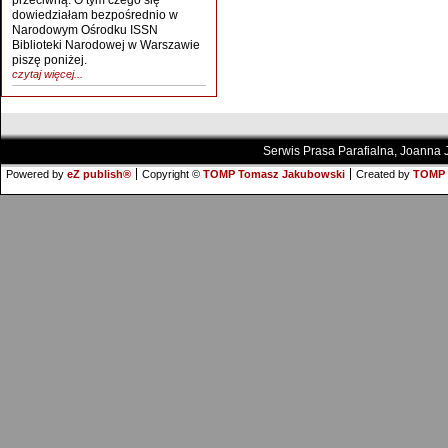
przeciwną. O tym czego się
dowiedziałam bezpośrednio w
Narodowym Ośrodku ISSN
Biblioteki Narodowej w Warszawie
piszę poniżej.
czytaj więcej...
Serwis Prasa Parafialna, Joanna
Powered by
eZ publish®
Copyright ©
TOMP Tomasz Jakubowski
Created by
TOMP