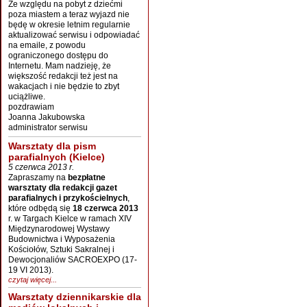
Ze względu na pobyt z dziećmi
poza miastem a teraz wyjazd nie
będę w okresie letnim regularnie
aktualizować serwisu i odpowiadać
na emaile, z powodu
ograniczonego dostępu do
Internetu. Mam nadzieję, że
większość redakcji też jest na
wakacjach i nie będzie to zbyt
uciążliwe.
pozdrawiam
Joanna Jakubowska
administrator serwisu
Warsztaty dla pism
parafialnych (Kielce)
5 czerwca 2013 r.
Zapraszamy na
bezpłatne
warsztaty dla redakcji gazet
parafialnych i przykościelnych
,
które odbędą się
18 czerwca 2013
r. w Targach Kielce w ramach XIV
Międzynarodowej Wystawy
Budownictwa i Wyposażenia
Kościołów, Sztuki Sakralnej i
Dewocjonaliów SACROEXPO (17-
19 VI 2013).
czytaj więcej...
Warsztaty dziennikarskie dla