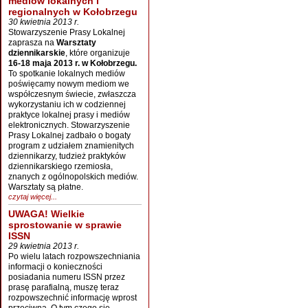
mediów lokalnych i
regionalnych w Kołobrzegu
30 kwietnia 2013 r.
Stowarzyszenie Prasy Lokalnej
zaprasza na
Warsztaty
dziennikarskie
, które organizuje
16-18 maja 2013 r. w Kołobrzegu.
To spotkanie lokalnych mediów
poświęcamy nowym mediom we
współczesnym świecie, zwłaszcza
wykorzystaniu ich w codziennej
praktyce lokalnej prasy i mediów
elektronicznych. Stowarzyszenie
Prasy Lokalnej zadbało o bogaty
program z udziałem znamienitych
dziennikarzy, tudzież praktyków
dziennikarskiego rzemiosła,
znanych z ogólnopolskich mediów.
Warsztaty są płatne.
czytaj więcej...
UWAGA! Wielkie
sprostowanie w sprawie
ISSN
29 kwietnia 2013 r.
Po wielu latach rozpowszechniania
informacji o konieczności
posiadania numeru ISSN przez
prasę parafialną, muszę teraz
rozpowszechnić informację wprost