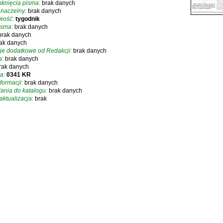
knięcia pisma:
brak danych
 naczelny:
brak danych
iwość:
tygodnik
isma:
brak danych
brak danych
ak danych
je dodatkowe od Redakcji:
brak danych
a:
brak danych
rak danych
a:
0341 KR
formacji:
brak danych
ania do katalogu:
brak danych
aktualizacja:
brak