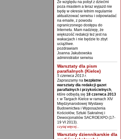
Ze względu na pobyt z dziećmi
poza miastem a teraz wyjazd nie
będę w okresie letnim regularnie
aktualizować serwisu i odpowiadać
na emaile, z powodu
ograniczonego dostępu do
Internetu. Mam nadzieję, że
większość redakcji też jest na
wakacjach i nie będzie to zbyt
uciążliwe.
pozdrawiam
Joanna Jakubowska
administrator serwisu
Warsztaty dla pism
parafialnych (Kielce)
5 czerwca 2013 r.
Zapraszamy na
bezpłatne
warsztaty dla redakcji gazet
parafialnych i przykościelnych
,
które odbędą się
18 czerwca 2013
r. w Targach Kielce w ramach XIV
Międzynarodowej Wystawy
Budownictwa i Wyposażenia
Kościołów, Sztuki Sakralnej i
Dewocjonaliów SACROEXPO (17-
19 VI 2013).
czytaj więcej...
Warsztaty dziennikarskie dla