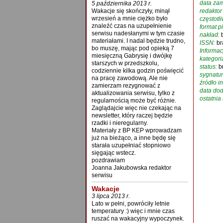
data zam
5 października 2013 r.
Wakacje się skończyły, minął
redaktor
wrzesień a mnie ciężko było
częstotl
znaleźć czas na uzupełnienie
format p
serwisu nadesłanymi w tym czasie
nakład:
materiałami. I nadal będzie trudno,
ISSN:
br
bo muszę, mając pod opieką 7
Informac
miesięczną Gabrysię i dwójkę
kategori
starszych w przedszkolu,
status:
b
codziennie kilka godzin poświęcić
sygnatur
na pracę zawodową. Ale nie
źródło in
zamierzam rezygnować z
data dod
aktualizowania serwisu, tylko z
ostatnia 
regularnością może być różnie.
Zaglądajcie więc nie czekając na
newsletter, który raczej będzie
rzadki i nieregularny.
Materiały z BP KEP wprowadzam
już na bieżąco, a inne będę się
starała uzupełniać stopniowo
sięgając wstecz.
pozdrawiam
Joanna Jakubowska redaktor
serwisu
Wakacje
3 lipca 2013 r.
Lato w pełni, powróciły letnie
temperatury :) więc i mnie czas
ruszać na wakacyjny wypoczynek.