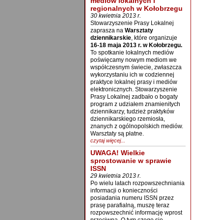
mediów lokalnych i
regionalnych w Kołobrzegu
30 kwietnia 2013 r.
Stowarzyszenie Prasy Lokalnej
zaprasza na
Warsztaty
dziennikarskie
, które organizuje
16-18 maja 2013 r. w Kołobrzegu.
To spotkanie lokalnych mediów
poświęcamy nowym mediom we
współczesnym świecie, zwłaszcza
wykorzystaniu ich w codziennej
praktyce lokalnej prasy i mediów
elektronicznych. Stowarzyszenie
Prasy Lokalnej zadbało o bogaty
program z udziałem znamienitych
dziennikarzy, tudzież praktyków
dziennikarskiego rzemiosła,
znanych z ogólnopolskich mediów.
Warsztaty są płatne.
czytaj więcej...
UWAGA! Wielkie
sprostowanie w sprawie
ISSN
29 kwietnia 2013 r.
Po wielu latach rozpowszechniania
informacji o konieczności
posiadania numeru ISSN przez
prasę parafialną, muszę teraz
rozpowszechnić informację wprost