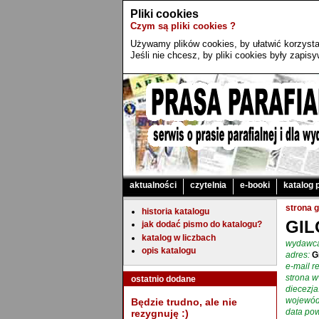
Pliki cookies
Czym są pliki cookies ?
Używamy plików cookies, by ułatwić korzystan
Jeśli nie chcesz, by pliki cookies były zapi
aktualności
czytelnia
e-booki
katalog 
strona 
historia katalogu
GI
jak dodać pismo do katalogu?
katalog w liczbach
wydawc
opis katalogu
adres:
G
e-mail re
strona 
ostatnio dodane
diecezja
wojewód
Będzie trudno, ale nie
data pow
rezygnuję :)