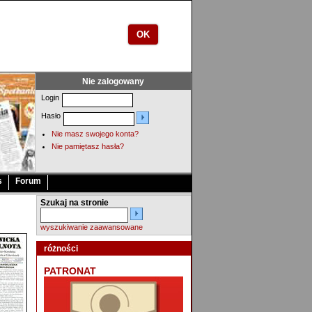
OK
Nie zalogowany
Login
Hasło
Nie masz swojego konta?
Nie pamiętasz hasła?
s
Forum
Szukaj na stronie
wyszukiwanie zaawansowane
różności
PATRONAT