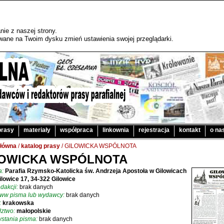
ie z naszej strony.
sywane na Twoim dysku zmień ustawienia swojej przeglądarki.
prasy
materiały
współpraca
linkownia
rejestracja
kontakt
o na
główna
/
katalog prasy
/ GILOWICKA WSPÓLNOTA
LOWICKA WSPÓLNOTA
a:
Parafia Rzymsko-Katolicka św. Andrzeja Apostoła w Gilowicach
ilowice 17, 34-322 Gilowice
dakcji:
brak danych
www pisma lub wydawcy:
brak danych
:
krakowska
ztwo:
małopolskie
stania pisma:
brak danych