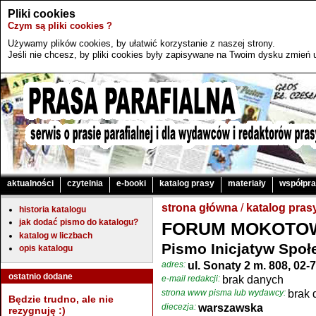
Pliki cookies
Czym są pliki cookies ?
Używamy plików cookies, by ułatwić korzystanie z naszej strony.
Jeśli nie chcesz, by pliki cookies były zapisywane na Twoim dysku zmień u
aktualności
czytelnia
e-booki
katalog prasy
materiały
współpr
strona główna
/
katalog pras
historia katalogu
jak dodać pismo do katalogu?
FORUM MOKOTO
katalog w liczbach
Pismo Inicjatyw Spo
opis katalogu
adres:
ul. Sonaty 2 m. 808, 02
ostatnio dodane
e-mail redakcji:
brak danych
strona www pisma lub wydawcy:
brak 
Będzie trudno, ale nie
diecezja:
warszawska
rezygnuję :)