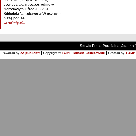
przeciwną. O tym czego się
dowiedziałam bezpośrednio w
Narodowym Ośrodku ISSN
Biblioteki Narodowej w Warszawie
piszę poniżej.
czytaj więcej...
Serwis Prasa Parafialna, Joanna
Powered by
eZ publish®
Copyright ©
TOMP Tomasz Jakubowski
Created by
TOMP