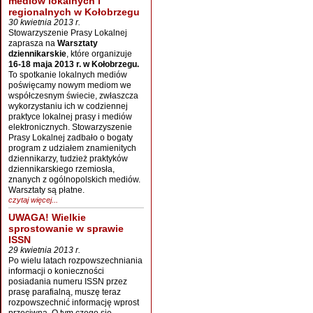
mediów lokalnych i
regionalnych w Kołobrzegu
30 kwietnia 2013 r.
Stowarzyszenie Prasy Lokalnej
zaprasza na
Warsztaty
dziennikarskie
, które organizuje
16-18 maja 2013 r. w Kołobrzegu.
To spotkanie lokalnych mediów
poświęcamy nowym mediom we
współczesnym świecie, zwłaszcza
wykorzystaniu ich w codziennej
praktyce lokalnej prasy i mediów
elektronicznych. Stowarzyszenie
Prasy Lokalnej zadbało o bogaty
program z udziałem znamienitych
dziennikarzy, tudzież praktyków
dziennikarskiego rzemiosła,
znanych z ogólnopolskich mediów.
Warsztaty są płatne.
czytaj więcej...
UWAGA! Wielkie
sprostowanie w sprawie
ISSN
29 kwietnia 2013 r.
Po wielu latach rozpowszechniania
informacji o konieczności
posiadania numeru ISSN przez
prasę parafialną, muszę teraz
rozpowszechnić informację wprost