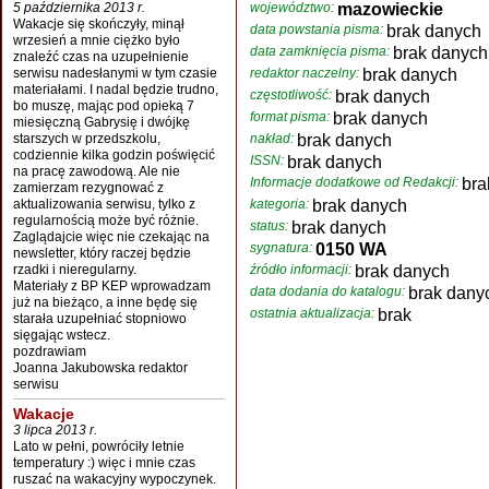
5 października 2013 r.
województwo:
mazowieckie
Wakacje się skończyły, minął
data powstania pisma:
brak danych
wrzesień a mnie ciężko było
data zamknięcia pisma:
brak danych
znaleźć czas na uzupełnienie
serwisu nadesłanymi w tym czasie
redaktor naczelny:
brak danych
materiałami. I nadal będzie trudno,
częstotliwość:
brak danych
bo muszę, mając pod opieką 7
format pisma:
brak danych
miesięczną Gabrysię i dwójkę
starszych w przedszkolu,
nakład:
brak danych
codziennie kilka godzin poświęcić
ISSN:
brak danych
na pracę zawodową. Ale nie
Informacje dodatkowe od Redakcji:
bra
zamierzam rezygnować z
aktualizowania serwisu, tylko z
kategoria:
brak danych
regularnością może być różnie.
status:
brak danych
Zaglądajcie więc nie czekając na
sygnatura:
0150 WA
newsletter, który raczej będzie
rzadki i nieregularny.
źródło informacji:
brak danych
Materiały z BP KEP wprowadzam
data dodania do katalogu:
brak dany
już na bieżąco, a inne będę się
ostatnia aktualizacja:
brak
starała uzupełniać stopniowo
sięgając wstecz.
pozdrawiam
Joanna Jakubowska redaktor
serwisu
Wakacje
3 lipca 2013 r.
Lato w pełni, powróciły letnie
temperatury :) więc i mnie czas
ruszać na wakacyjny wypoczynek.