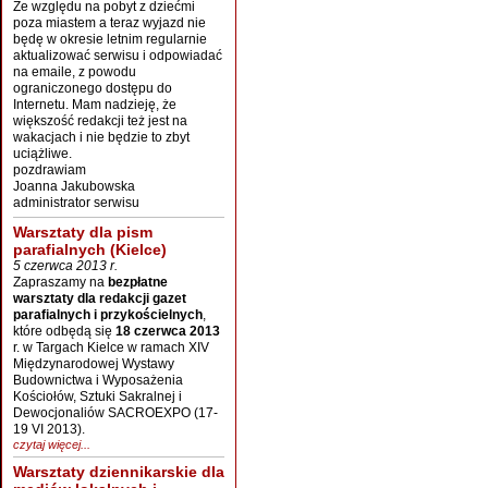
Ze względu na pobyt z dziećmi
poza miastem a teraz wyjazd nie
będę w okresie letnim regularnie
aktualizować serwisu i odpowiadać
na emaile, z powodu
ograniczonego dostępu do
Internetu. Mam nadzieję, że
większość redakcji też jest na
wakacjach i nie będzie to zbyt
uciążliwe.
pozdrawiam
Joanna Jakubowska
administrator serwisu
Warsztaty dla pism
parafialnych (Kielce)
5 czerwca 2013 r.
Zapraszamy na
bezpłatne
warsztaty dla redakcji gazet
parafialnych i przykościelnych
,
które odbędą się
18 czerwca 2013
r. w Targach Kielce w ramach XIV
Międzynarodowej Wystawy
Budownictwa i Wyposażenia
Kościołów, Sztuki Sakralnej i
Dewocjonaliów SACROEXPO (17-
19 VI 2013).
czytaj więcej...
Warsztaty dziennikarskie dla