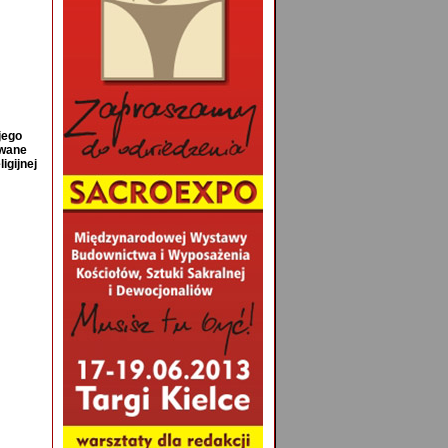
jego
owane
igijnej