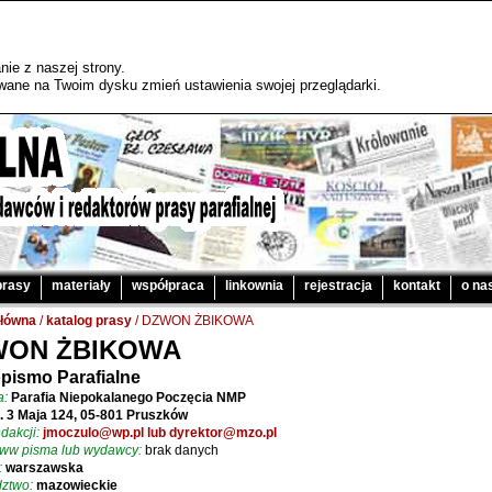
ie z naszej strony.
sywane na Twoim dysku zmień ustawienia swojej przeglądarki.
prasy
materiały
współpraca
linkownia
rejestracja
kontakt
o na
główna
/
katalog prasy
/ DZWON ŻBIKOWA
WON ŻBIKOWA
pismo Parafialne
a:
Parafia Niepokalanego Poczęcia NMP
l. 3 Maja 124, 05-801 Pruszków
dakcji:
jmoczulo@wp.pl lub dyrektor@mzo.pl
www pisma lub wydawcy:
brak danych
:
warszawska
ztwo:
mazowieckie