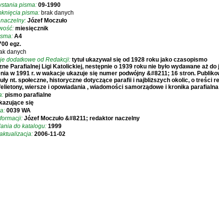
stania pisma:
09-1990
knięcia pisma:
brak danych
 naczelny:
Józef Moczuło
iwość:
miesięcznik
isma:
A4
700 egz.
ak danych
je dodatkowe od Redakcji:
tytuł ukazywał się od 1928 roku jako czasopismo
ne Parafialnej Ligi Katolickiej, nestępnie o 1939 roku nie było wydawane aż do 
nia w 1991 r. w wakacje ukazuje się numer podwójny &#8211; 16 stron. Publik
uły nt. społeczne, historyczne dotyczące parafii i najbliższych okolic, o treści rel
felietony, wiersze i opowiadania , wiadomości samorządowe i kronika parafialna
a:
pismo parafialne
kazujące się
a:
0039 WA
formacji:
Józef Moczuło &#8211; redaktor naczelny
ania do katalogu:
1999
aktualizacja:
2006-11-02