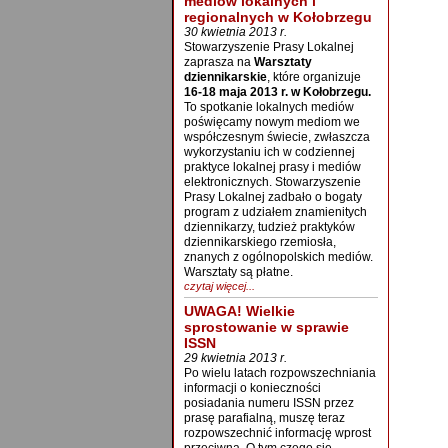
mediów lokalnych i
regionalnych w Kołobrzegu
30 kwietnia 2013 r.
Stowarzyszenie Prasy Lokalnej
zaprasza na
Warsztaty
dziennikarskie
, które organizuje
16-18 maja 2013 r. w Kołobrzegu.
To spotkanie lokalnych mediów
poświęcamy nowym mediom we
współczesnym świecie, zwłaszcza
wykorzystaniu ich w codziennej
praktyce lokalnej prasy i mediów
elektronicznych. Stowarzyszenie
Prasy Lokalnej zadbało o bogaty
program z udziałem znamienitych
dziennikarzy, tudzież praktyków
dziennikarskiego rzemiosła,
znanych z ogólnopolskich mediów.
Warsztaty są płatne.
czytaj więcej...
UWAGA! Wielkie
sprostowanie w sprawie
ISSN
29 kwietnia 2013 r.
Po wielu latach rozpowszechniania
informacji o konieczności
posiadania numeru ISSN przez
prasę parafialną, muszę teraz
rozpowszechnić informację wprost