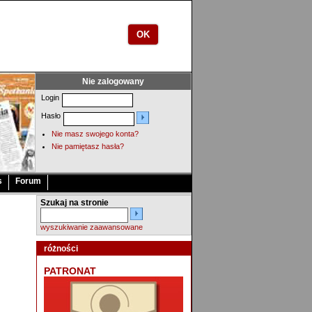
OK
Nie zalogowany
Login
Hasło
Nie masz swojego konta?
Nie pamiętasz hasła?
s
Forum
Szukaj na stronie
wyszukiwanie zaawansowane
różności
PATRONAT