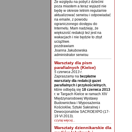
Ze względu na pobyt z dziećmi
poza miastem a teraz wyjazd nie
będę w okresie letnim regularnie
aktualizować serwisu i odpowiadać
na emaile, z powodu
ograniczonego dostępu do
Internetu. Mam nadzieję, że
większość redakcji też jest na
wakacjach i nie będzie to zbyt
uciążliwe.
pozdrawiam
Joanna Jakubowska
administrator serwisu
Warsztaty dla pism
parafialnych (Kielce)
5 czerwca 2013 r.
Zapraszamy na
bezpłatne
warsztaty dla redakcji gazet
parafialnych i przykościelnych
,
które odbędą się
18 czerwca 2013
r. w Targach Kielce w ramach XIV
Międzynarodowej Wystawy
Budownictwa i Wyposażenia
Kościołów, Sztuki Sakralnej i
Dewocjonaliów SACROEXPO (17-
19 VI 2013).
czytaj więcej...
Warsztaty dziennikarskie dla