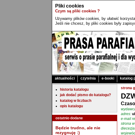
Pliki cookies
Czym są pliki cookies ?
Używamy plików cookies, by ułatwić korzystan
Jeśli nie chcesz, by pliki cookies były zapi
aktualności
czytelnia
e-booki
katalog 
strona 
historia katalogu
DZ
jak dodać pismo do katalogu?
katalog w liczbach
Czaso
opis katalogu
wydawc
adres:
u
ostatnio dodane
e-mail re
strona 
Będzie trudno, ale nie
diecezja
rezygnuję :)
wojewód