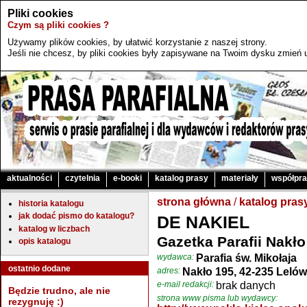
Pliki cookies
Czym są pliki cookies ?
Używamy plików cookies, by ułatwić korzystanie z naszej strony.
Jeśli nie chcesz, by pliki cookies były zapisywane na Twoim dysku zmień u
aktualności
czytelnia
e-booki
katalog prasy
materiały
współpr
strona główna
/
katalog pras
historia katalogu
jak dodać pismo do katalogu?
DE NAKIEL
katalog w liczbach
Gazetka Parafii Nakło
opis katalogu
wydawca:
Parafia św. Mikołaja
ostatnio dodane
adres:
Nakło 195, 42-235 Lelów
e-mail redakcji:
brak danych
Będzie trudno, ale nie
strona www pisma lub wydawcy:
rezygnuję :)