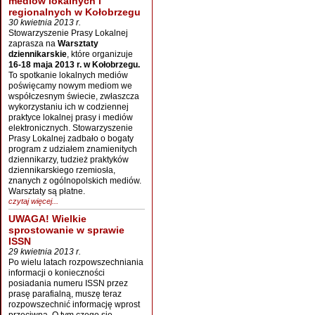
mediów lokalnych i
regionalnych w Kołobrzegu
30 kwietnia 2013 r.
Stowarzyszenie Prasy Lokalnej
zaprasza na
Warsztaty
dziennikarskie
, które organizuje
16-18 maja 2013 r. w Kołobrzegu.
To spotkanie lokalnych mediów
poświęcamy nowym mediom we
współczesnym świecie, zwłaszcza
wykorzystaniu ich w codziennej
praktyce lokalnej prasy i mediów
elektronicznych. Stowarzyszenie
Prasy Lokalnej zadbało o bogaty
program z udziałem znamienitych
dziennikarzy, tudzież praktyków
dziennikarskiego rzemiosła,
znanych z ogólnopolskich mediów.
Warsztaty są płatne.
czytaj więcej...
UWAGA! Wielkie
sprostowanie w sprawie
ISSN
29 kwietnia 2013 r.
Po wielu latach rozpowszechniania
informacji o konieczności
posiadania numeru ISSN przez
prasę parafialną, muszę teraz
rozpowszechnić informację wprost