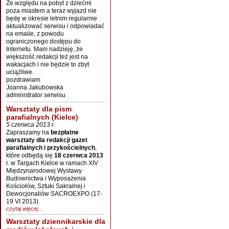
Ze względu na pobyt z dziećmi
poza miastem a teraz wyjazd nie
będę w okresie letnim regularnie
aktualizować serwisu i odpowiadać
na emaile, z powodu
ograniczonego dostępu do
Internetu. Mam nadzieję, że
większość redakcji też jest na
wakacjach i nie będzie to zbyt
uciążliwe.
pozdrawiam
Joanna Jakubowska
administrator serwisu
Warsztaty dla pism
parafialnych (Kielce)
5 czerwca 2013 r.
Zapraszamy na
bezpłatne
warsztaty dla redakcji gazet
parafialnych i przykościelnych
,
które odbędą się
18 czerwca 2013
r. w Targach Kielce w ramach XIV
Międzynarodowej Wystawy
Budownictwa i Wyposażenia
Kościołów, Sztuki Sakralnej i
Dewocjonaliów SACROEXPO (17-
19 VI 2013).
czytaj więcej...
Warsztaty dziennikarskie dla