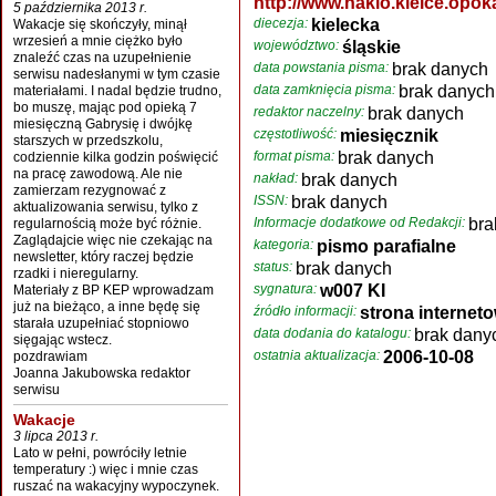
http://www.naklo.kielce.opoka
5 października 2013 r.
diecezja:
kielecka
Wakacje się skończyły, minął
wrzesień a mnie ciężko było
województwo:
śląskie
znaleźć czas na uzupełnienie
data powstania pisma:
brak danych
serwisu nadesłanymi w tym czasie
data zamknięcia pisma:
brak danych
materiałami. I nadal będzie trudno,
bo muszę, mając pod opieką 7
redaktor naczelny:
brak danych
miesięczną Gabrysię i dwójkę
częstotliwość:
miesięcznik
starszych w przedszkolu,
format pisma:
brak danych
codziennie kilka godzin poświęcić
na pracę zawodową. Ale nie
nakład:
brak danych
zamierzam rezygnować z
ISSN:
brak danych
aktualizowania serwisu, tylko z
Informacje dodatkowe od Redakcji:
bra
regularnością może być różnie.
Zaglądajcie więc nie czekając na
kategoria:
pismo parafialne
newsletter, który raczej będzie
status:
brak danych
rzadki i nieregularny.
sygnatura:
w007 KI
Materiały z BP KEP wprowadzam
już na bieżąco, a inne będę się
źródło informacji:
strona internet
starała uzupełniać stopniowo
data dodania do katalogu:
brak dany
sięgając wstecz.
ostatnia aktualizacja:
2006-10-08
pozdrawiam
Joanna Jakubowska redaktor
serwisu
Wakacje
3 lipca 2013 r.
Lato w pełni, powróciły letnie
temperatury :) więc i mnie czas
ruszać na wakacyjny wypoczynek.