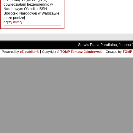
przeciwną. O tym czego się
dowiedziałam bezpośrednio w
Narodowym Ośrodku ISSN
Biblioteki Narodowej w Warszawie
piszę poniżej.
czytaj więcej...
Serwis Prasa Parafialna, Joanna
Powered by
eZ publish®
Copyright ©
TOMP Tomasz Jakubowski
Created by
TOMP