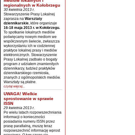
mediów lokalnych i
regionalnych w Kołobrzegu
30 kwietnia 2013 r.
Stowarzyszenie Prasy Lokalnej
zaprasza na
Warsztaty
dziennikarskie
, które organizuje
16-18 maja 2013 r. w Kołobrzegu.
To spotkanie lokalnych mediów
poświęcamy nowym mediom we
współczesnym świecie, zwłaszcza
wykorzystaniu ich w codziennej
praktyce lokalnej prasy i mediów
elektronicznych. Stowarzyszenie
Prasy Lokalnej zadbało o bogaty
program z udziałem znamienitych
dziennikarzy, tudzież praktyków
dziennikarskiego rzemiosła,
znanych z ogólnopolskich mediów.
Warsztaty są płatne.
czytaj więcej...
UWAGA! Wielkie
sprostowanie w sprawie
ISSN
29 kwietnia 2013 r.
Po wielu latach rozpowszechniania
informacji o konieczności
posiadania numeru ISSN przez
prasę parafialną, muszę teraz
rozpowszechnić informację wprost