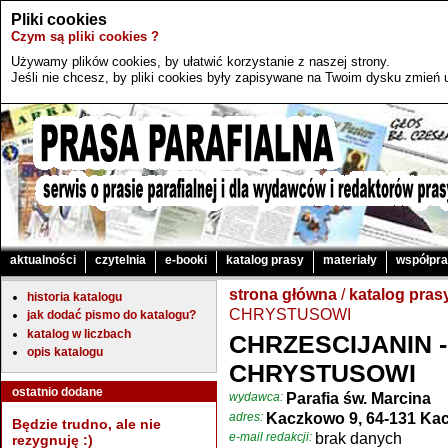
Pliki cookies
Czym są pliki cookies ?
Używamy plików cookies, by ułatwić korzystanie z naszej strony.
Jeśli nie chcesz, by pliki cookies były zapisywane na Twoim dysku zmień u
aktualności
czytelnia
e-booki
katalog prasy
materiały
współpr
strona główna
/
katalog pras
historia katalogu
CHRYSTUSOWI
jak dodać pismo do katalogu?
katalog w liczbach
CHRZESCIJANIN 
opis katalogu
CHRYSTUSOWI
ostatnio dodane
wydawca:
Parafia św. Marcina
adres:
Kaczkowo 9, 64-131 Ka
Będzie trudno, ale nie
e-mail redakcji:
brak danych
rezygnuję :)