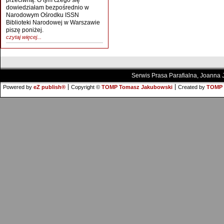
przeciwną. O tym czego się
dowiedziałam bezpośrednio w
Narodowym Ośrodku ISSN
Biblioteki Narodowej w Warszawie
piszę poniżej.
czytaj więcej...
Serwis Prasa Parafialna, Joanna
Powered by
eZ publish®
Copyright ©
TOMP Tomasz Jakubowski
Created by
TOMP