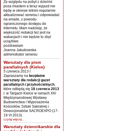
Ze względu na pobyt z dziećmi
poza miastem a teraz wyjazd nie
będę w okresie letnim regularnie
aktualizować serwisu i odpowiadać
na emaile, z powodu
ograniczonego dostępu do
Internetu. Mam nadzieję, że
większość redakcji też jest na
wakacjach i nie będzie to zbyt
uciążliwe.
pozdrawiam
Joanna Jakubowska
administrator serwisu
Warsztaty dla pism
parafialnych (Kielce)
5 czerwca 2013 r.
Zapraszamy na
bezpłatne
warsztaty dla redakcji gazet
parafialnych i przykościelnych
,
które odbędą się
18 czerwca 2013
r. w Targach Kielce w ramach XIV
Międzynarodowej Wystawy
Budownictwa i Wyposażenia
Kościołów, Sztuki Sakralnej i
Dewocjonaliów SACROEXPO (17-
19 VI 2013).
czytaj więcej...
Warsztaty dziennikarskie dla