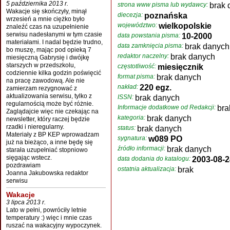
5 października 2013 r.
strona www pisma lub wydawcy:
brak 
Wakacje się skończyły, minął
diecezja:
poznańska
wrzesień a mnie ciężko było
województwo:
wielkopolskie
znaleźć czas na uzupełnienie
serwisu nadesłanymi w tym czasie
data powstania pisma:
10-2000
materiałami. I nadal będzie trudno,
data zamknięcia pisma:
brak danych
bo muszę, mając pod opieką 7
redaktor naczelny:
brak danych
miesięczną Gabrysię i dwójkę
starszych w przedszkolu,
częstotliwość:
miesięcznik
codziennie kilka godzin poświęcić
format pisma:
brak danych
na pracę zawodową. Ale nie
nakład:
220 egz.
zamierzam rezygnować z
aktualizowania serwisu, tylko z
ISSN:
brak danych
regularnością może być różnie.
Informacje dodatkowe od Redakcji:
bra
Zaglądajcie więc nie czekając na
kategoria:
brak danych
newsletter, który raczej będzie
rzadki i nieregularny.
status:
brak danych
Materiały z BP KEP wprowadzam
sygnatura:
w089 PO
już na bieżąco, a inne będę się
źródło informacji:
brak danych
starała uzupełniać stopniowo
sięgając wstecz.
data dodania do katalogu:
2003-08-2
pozdrawiam
ostatnia aktualizacja:
brak
Joanna Jakubowska redaktor
serwisu
Wakacje
3 lipca 2013 r.
Lato w pełni, powróciły letnie
temperatury :) więc i mnie czas
ruszać na wakacyjny wypoczynek.