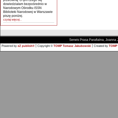
przeciwną. O tym czego się
dowiedziałam bezpośrednio w
Narodowym Ośrodku ISSN
Biblioteki Narodowej w Warszawie
piszę poniżej.
czytaj więcej...
Serwis Prasa Parafialna, Joanna
Powered by
eZ publish®
Copyright ©
TOMP Tomasz Jakubowski
Created by
TOMP