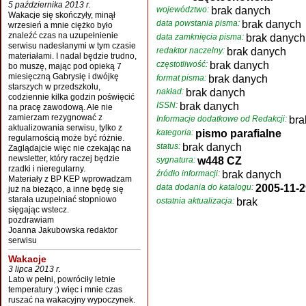
5 października 2013 r.
województwo:
brak danych
Wakacje się skończyły, minął
data powstania pisma:
brak danych
wrzesień a mnie ciężko było
znaleźć czas na uzupełnienie
data zamknięcia pisma:
brak danych
serwisu nadesłanymi w tym czasie
redaktor naczelny:
brak danych
materiałami. I nadal będzie trudno,
częstotliwość:
brak danych
bo muszę, mając pod opieką 7
miesięczną Gabrysię i dwójkę
format pisma:
brak danych
starszych w przedszkolu,
nakład:
brak danych
codziennie kilka godzin poświęcić
ISSN:
brak danych
na pracę zawodową. Ale nie
zamierzam rezygnować z
Informacje dodatkowe od Redakcji:
bra
aktualizowania serwisu, tylko z
kategoria:
pismo parafialne
regularnością może być różnie.
status:
brak danych
Zaglądajcie więc nie czekając na
newsletter, który raczej będzie
sygnatura:
w448 CZ
rzadki i nieregularny.
źródło informacji:
brak danych
Materiały z BP KEP wprowadzam
data dodania do katalogu:
2005-11-2
już na bieżąco, a inne będę się
starała uzupełniać stopniowo
ostatnia aktualizacja:
brak
sięgając wstecz.
pozdrawiam
Joanna Jakubowska redaktor
serwisu
Wakacje
3 lipca 2013 r.
Lato w pełni, powróciły letnie
temperatury :) więc i mnie czas
ruszać na wakacyjny wypoczynek.