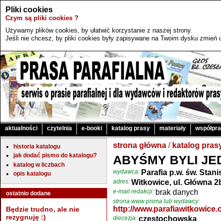
Pliki cookies
Czym są pliki cookies ?
Używamy plików cookies, by ułatwić korzystanie z naszej strony.
Jeśli nie chcesz, by pliki cookies były zapisywane na Twoim dysku zmień u
aktualności
czytelnia
e-booki
katalog prasy
materiały
współpr
strona główna
/
katalog pras
historia katalogu
jak dodać pismo do katalogu?
ABYŚMY BYLI JE
katalog w liczbach
wydawca:
Parafia p.w. św. Stan
opis katalogu
adres:
Witkowice, ul. Główna 2
e-mail redakcji:
brak danych
ostatnio dodane
strona www pisma lub wydawcy:
http://www.parafiawitkowice
Będzie trudno, ale nie
rezygnuję :)
diecezja:
częstochowska