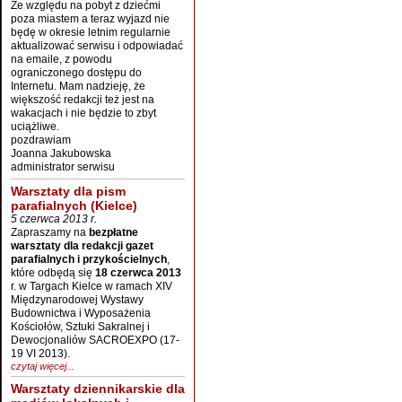
Ze względu na pobyt z dziećmi
poza miastem a teraz wyjazd nie
będę w okresie letnim regularnie
aktualizować serwisu i odpowiadać
na emaile, z powodu
ograniczonego dostępu do
Internetu. Mam nadzieję, że
większość redakcji też jest na
wakacjach i nie będzie to zbyt
uciążliwe.
pozdrawiam
Joanna Jakubowska
administrator serwisu
Warsztaty dla pism
parafialnych (Kielce)
5 czerwca 2013 r.
Zapraszamy na
bezpłatne
warsztaty dla redakcji gazet
parafialnych i przykościelnych
,
które odbędą się
18 czerwca 2013
r. w Targach Kielce w ramach XIV
Międzynarodowej Wystawy
Budownictwa i Wyposażenia
Kościołów, Sztuki Sakralnej i
Dewocjonaliów SACROEXPO (17-
19 VI 2013).
czytaj więcej...
Warsztaty dziennikarskie dla