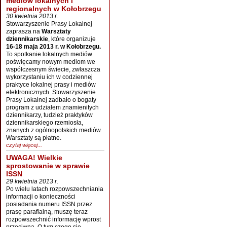
mediów lokalnych i
regionalnych w Kołobrzegu
30 kwietnia 2013 r.
Stowarzyszenie Prasy Lokalnej
zaprasza na
Warsztaty
dziennikarskie
, które organizuje
16-18 maja 2013 r. w Kołobrzegu.
To spotkanie lokalnych mediów
poświęcamy nowym mediom we
współczesnym świecie, zwłaszcza
wykorzystaniu ich w codziennej
praktyce lokalnej prasy i mediów
elektronicznych. Stowarzyszenie
Prasy Lokalnej zadbało o bogaty
program z udziałem znamienitych
dziennikarzy, tudzież praktyków
dziennikarskiego rzemiosła,
znanych z ogólnopolskich mediów.
Warsztaty są płatne.
czytaj więcej...
UWAGA! Wielkie
sprostowanie w sprawie
ISSN
29 kwietnia 2013 r.
Po wielu latach rozpowszechniania
informacji o konieczności
posiadania numeru ISSN przez
prasę parafialną, muszę teraz
rozpowszechnić informację wprost