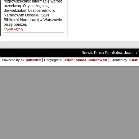
rozpowszechnić informację wprost
przeciwną. O tym czego się
dowiedziałam bezpośrednio w
Narodowym Ośrodku ISSN
Biblioteki Narodowej w Warszawie
piszę poniżej.
czytaj więcej...
Serwis Prasa Parafialna, Joanna
Powered by
eZ publish®
Copyright ©
TOMP Tomasz Jakubowski
Created by
TOMP