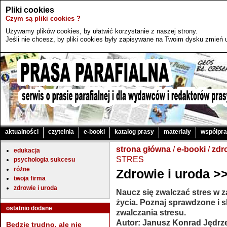
Pliki cookies
Czym są pliki cookies ?
Używamy plików cookies, by ułatwić korzystanie z naszej strony.
Jeśli nie chcesz, by pliki cookies były zapisywane na Twoim dysku zmień u
aktualności
czytelnia
e-booki
katalog prasy
materiały
współpr
strona główna
/
e-booki
/
zdr
edukacja
STRES
psychologia sukcesu
różne
Zdrowie i uroda 
twoja firma
zdrowie i uroda
Naucz się zwalczać stres w za
życia. Poznaj sprawdzone i 
ostatnio dodane
zwalczania stresu.
Autor: Janusz Konrad Jędrz
Będzie trudno, ale nie