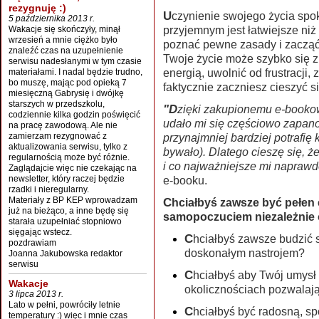
rezygnuję :)
Uczynienie swojego życia spokojnym, radosnym i
5 października 2013 r.
Wakacje się skończyły, minął
przyjemnym jest łatwiejsze niż
wrzesień a mnie ciężko było
poznać pewne zasady i zacząć 
znaleźć czas na uzupełnienie
Twoje życie może szybko się z
serwisu nadesłanymi w tym czasie
materiałami. I nadal będzie trudno,
energią, uwolnić od frustracji,
bo muszę, mając pod opieką 7
faktycznie zaczniesz cieszyć s
miesięczną Gabrysię i dwójkę
starszych w przedszkolu,
"Dzięki zakupionemu e-bookowi "Zwalcz stres" i "ciężkiej" pracy nad sobą
codziennie kilka godzin poświęcić
udało mi się częściowo zapan
na pracę zawodową. Ale nie
zamierzam rezygnować z
przynajmniej bardziej potrafię
aktualizowania serwisu, tylko z
bywało). Dlatego cieszę się, ż
regularnością może być różnie.
i co najważniejsze mi napraw
Zaglądajcie więc nie czekając na
newsletter, który raczej będzie
e-booku.
rzadki i nieregularny.
Materiały z BP KEP wprowadzam
Chciałbyś zawsze być pełen energii i cieszyć się dobrym
już na bieżąco, a inne będę się
samopoczuciem niezależnie 
starała uzupełniać stopniowo
sięgając wstecz.
Chciałbyś zawsze budzić się w doskonałej formie z jasnym umysłem i
pozdrawiam
doskonałym nastrojem?
Joanna Jakubowska redaktor
serwisu
Chciałbyś aby Twój umysł pozostawał jasny i świeży w każdych
Wakacje
okolicznościach pozwalaj
3 lipca 2013 r.
Lato w pełni, powróciły letnie
Chciałbyś być radosną, spokojna osobą szanowaną i lubianą przez
temperatury :) więc i mnie czas