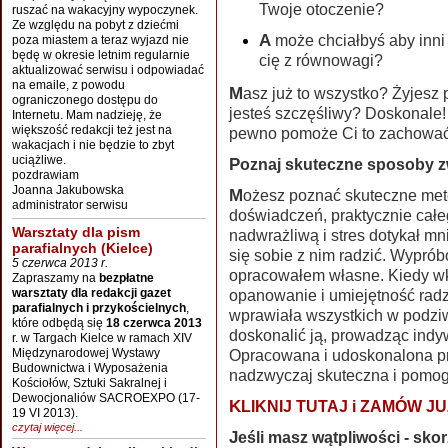
Twoje otoczenie?
ruszać na wakacyjny wypoczynek.
Ze względu na pobyt z dziećmi
A może chciałbyś aby inni nie mogli Tobą manipulować i wyprowadzać
poza miastem a teraz wyjazd nie
będę w okresie letnim regularnie
cię z równowagi?
aktualizować serwisu i odpowiadać
na emaile, z powodu
Masz już to wszystko? Żyjesz pełnią życia, nie masz żadnych problemów i
ograniczonego dostępu do
jesteś szczęśliwy? Doskonale! 
Internetu. Mam nadzieję, że
większość redakcji też jest na
pewno pomoże Ci to zachować 
wakacjach i nie będzie to zbyt
uciążliwe.
Poznaj skuteczne sposoby z
pozdrawiam
Joanna Jakubowska
Możesz poznać skuteczne metody, które są owocem wielu lat moich
administrator serwisu
doświadczeń, praktycznie całe
Warsztaty dla pism
nadwrażliwą i stres dotykał m
parafialnych (Kielce)
się sobie z nim radzić. Wypró
5 czerwca 2013 r.
opracowałem własne. Kiedy wk
Zapraszamy na
bezpłatne
warsztaty dla redakcji gazet
opanowanie i umiejętność radze
parafialnych i przykościelnych
,
wprawiała wszystkich w podziw
które odbędą się
18 czerwca 2013
doskonalić ją, prowadząc indy
r. w Targach Kielce w ramach XIV
Międzynarodowej Wystawy
Opracowana i udoskonalona pr
Budownictwa i Wyposażenia
nadzwyczaj skuteczna i pomog
Kościołów, Sztuki Sakralnej i
Dewocjonaliów SACROEXPO (17-
KLIKNIJ TUTAJ i ZAMÓW JUZ
19 VI 2013).
czytaj więcej...
Jeśli masz wątpliwości - skorzystaj z darmowego ebooka "Podstawy