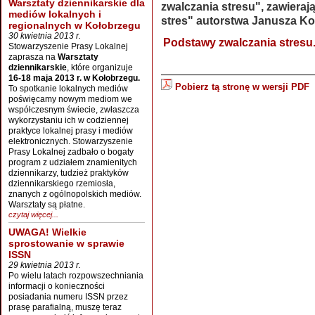
Warsztaty dziennikarskie dla
zwalczania stresu", zawieraj
mediów lokalnych i
stres" autorstwa Janusza Ko
regionalnych w Kołobrzegu
30 kwietnia 2013 r.
Podstawy zwalczania stresu
Stowarzyszenie Prasy Lokalnej
zaprasza na
Warsztaty
dziennikarskie
, które organizuje
16-18 maja 2013 r. w Kołobrzegu.
Pobierz tą stronę w wersji PDF
To spotkanie lokalnych mediów
poświęcamy nowym mediom we
współczesnym świecie, zwłaszcza
wykorzystaniu ich w codziennej
praktyce lokalnej prasy i mediów
elektronicznych. Stowarzyszenie
Prasy Lokalnej zadbało o bogaty
program z udziałem znamienitych
dziennikarzy, tudzież praktyków
dziennikarskiego rzemiosła,
znanych z ogólnopolskich mediów.
Warsztaty są płatne.
czytaj więcej...
UWAGA! Wielkie
sprostowanie w sprawie
ISSN
29 kwietnia 2013 r.
Po wielu latach rozpowszechniania
informacji o konieczności
posiadania numeru ISSN przez
prasę parafialną, muszę teraz