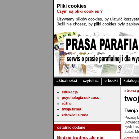
Pliki cookies
Czym są pliki cookies ?
Używamy plików cookies, by ułatwić korzystan
Jeśli nie chcesz, by pliki cookies były zapi
aktualności
czytelnia
e-booki
katalog 
strona 
edukacja
twoj
psychologia sukcesu
różne
twoja firma
Twoja
zdrowie i uroda
Poznaj t
Dowiedz 
zysk i pr
ostatnio dodane
autor: M
Będzie trudno, ale nie
czytaj wię