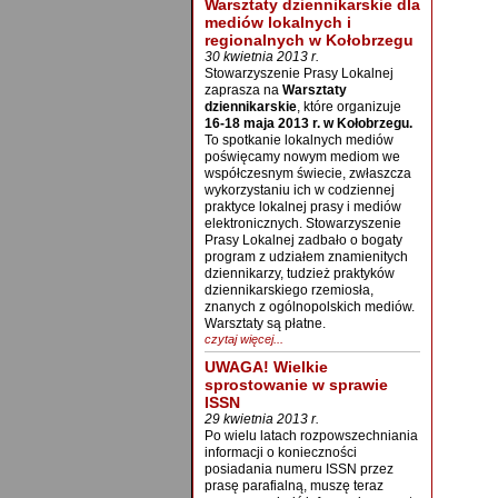
Warsztaty dziennikarskie dla
mediów lokalnych i
regionalnych w Kołobrzegu
30 kwietnia 2013 r.
Stowarzyszenie Prasy Lokalnej
zaprasza na
Warsztaty
dziennikarskie
, które organizuje
16-18 maja 2013 r. w Kołobrzegu.
To spotkanie lokalnych mediów
poświęcamy nowym mediom we
współczesnym świecie, zwłaszcza
wykorzystaniu ich w codziennej
praktyce lokalnej prasy i mediów
elektronicznych. Stowarzyszenie
Prasy Lokalnej zadbało o bogaty
program z udziałem znamienitych
dziennikarzy, tudzież praktyków
dziennikarskiego rzemiosła,
znanych z ogólnopolskich mediów.
Warsztaty są płatne.
czytaj więcej...
UWAGA! Wielkie
sprostowanie w sprawie
ISSN
29 kwietnia 2013 r.
Po wielu latach rozpowszechniania
informacji o konieczności
posiadania numeru ISSN przez
prasę parafialną, muszę teraz