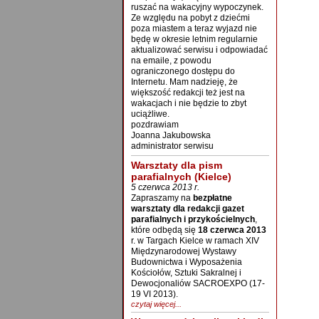
ruszać na wakacyjny wypoczynek.
Ze względu na pobyt z dziećmi
poza miastem a teraz wyjazd nie
będę w okresie letnim regularnie
aktualizować serwisu i odpowiadać
na emaile, z powodu
ograniczonego dostępu do
Internetu. Mam nadzieję, że
większość redakcji też jest na
wakacjach i nie będzie to zbyt
uciążliwe.
pozdrawiam
Joanna Jakubowska
administrator serwisu
Warsztaty dla pism
parafialnych (Kielce)
5 czerwca 2013 r.
Zapraszamy na
bezpłatne
warsztaty dla redakcji gazet
parafialnych i przykościelnych
,
które odbędą się
18 czerwca 2013
r. w Targach Kielce w ramach XIV
Międzynarodowej Wystawy
Budownictwa i Wyposażenia
Kościołów, Sztuki Sakralnej i
Dewocjonaliów SACROEXPO (17-
19 VI 2013).
czytaj więcej...