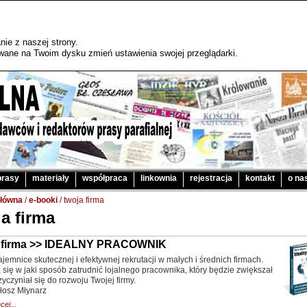
ie z naszej strony.
sywane na Twoim dysku zmień ustawienia swojej przeglądarki.
prasy
materiały
współpraca
linkownia
rejestracja
kontakt
o na
główna
/
e-booki
/ twoja firma
a firma
 firma >> IDEALNY PRACOWNIK
ajemnice skutecznej i efektywnej rekrutacji w małych i średnich firmach.
się w jaki sposób zatrudnić lojalnego pracownika, który będzie zwiększał
zyczyniał się do rozwoju Twojej firmy.
iłosz Młynarz
cej...