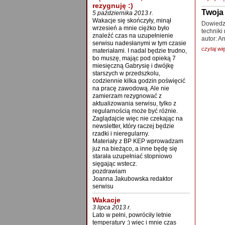
rezygnuję :)
Twoj
5 października 2013 r.
Wakacje się skończyły, minął
Dowiedz 
wrzesień a mnie ciężko było
techniki
znaleźć czas na uzupełnienie
autor: A
serwisu nadesłanymi w tym czasie
czytaj wię
materiałami. I nadal będzie trudno,
bo muszę, mając pod opieką 7
miesięczną Gabrysię i dwójkę
starszych w przedszkolu,
codziennie kilka godzin poświęcić
na pracę zawodową. Ale nie
zamierzam rezygnować z
aktualizowania serwisu, tylko z
regularnością może być różnie.
Zaglądajcie więc nie czekając na
newsletter, który raczej będzie
rzadki i nieregularny.
Materiały z BP KEP wprowadzam
już na bieżąco, a inne będę się
starała uzupełniać stopniowo
sięgając wstecz.
pozdrawiam
Joanna Jakubowska redaktor
serwisu
Wakacje
3 lipca 2013 r.
Lato w pełni, powróciły letnie
temperatury :) więc i mnie czas