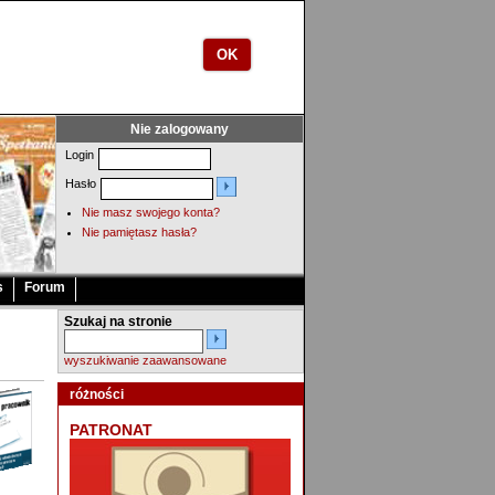
OK
Nie zalogowany
Login
Hasło
Nie masz swojego konta?
Nie pamiętasz hasła?
s
Forum
Szukaj na stronie
wyszukiwanie zaawansowane
różności
PATRONAT