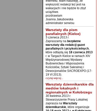
Internetu. Mam nadzieję, że
większość redakcji też jest na
wakacjach i nie będzie to zbyt
uciążliwe.
pozdrawiam
Joanna Jakubowska
administrator serwisu
Warsztaty dla pism
parafialnych (Kielce)
5 czerwca 2013 r.
Zapraszamy na
bezpłatne
warsztaty dla redakcji gazet
parafialnych i przykościelnych
,
które odbędą się
18 czerwca 2013
r. w Targach Kielce w ramach XIV
Międzynarodowej Wystawy
Budownictwa i Wyposażenia
Kościołów, Sztuki Sakralnej i
Dewocjonaliów SACROEXPO (17-
19 VI 2013).
czytaj więcej...
Warsztaty dziennikarskie dla
mediów lokalnych i
regionalnych w Kołobrzegu
30 kwietnia 2013 r.
Stowarzyszenie Prasy Lokalnej
zaprasza na
Warsztaty
dziennikarskie
, które organizuje
16-18 maja 2013 r. w Kołobrzegu.