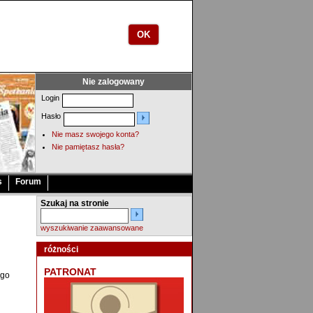
OK
Nie zalogowany
Login
Hasło
Nie masz swojego konta?
Nie pamiętasz hasła?
s
Forum
Szukaj na stronie
wyszukiwanie zaawansowane
różności
PATRONAT
ego