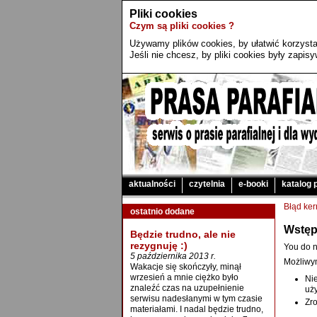
Pliki cookies
Czym są pliki cookies ?
Używamy plików cookies, by ułatwić korzystan
Jeśli nie chcesz, by pliki cookies były zapi
aktualności
czytelnia
e-booki
katalog 
Błąd ker
ostatnio dodane
Wstęp
Będzie trudno, ale nie
rezygnuję :)
You do n
5 października 2013 r.
Możliwy
Wakacje się skończyły, minął
wrzesień a mnie ciężko było
Ni
znaleźć czas na uzupełnienie
uży
serwisu nadesłanymi w tym czasie
Zro
materiałami. I nadal będzie trudno,