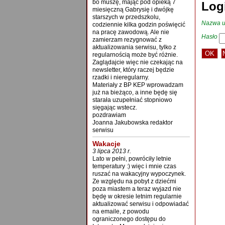
bo muszę, mając pod opieką 7
Log
miesięczną Gabrysię i dwójkę
starszych w przedszkolu,
Nazwa u
codziennie kilka godzin poświęcić
na pracę zawodową. Ale nie
Hasło
zamierzam rezygnować z
aktualizowania serwisu, tylko z
regularnością może być różnie.
Zaglądajcie więc nie czekając na
newsletter, który raczej będzie
rzadki i nieregularny.
Materiały z BP KEP wprowadzam
już na bieżąco, a inne będę się
starała uzupełniać stopniowo
sięgając wstecz.
pozdrawiam
Joanna Jakubowska redaktor
serwisu
Wakacje
3 lipca 2013 r.
Lato w pełni, powróciły letnie
temperatury :) więc i mnie czas
ruszać na wakacyjny wypoczynek.
Ze względu na pobyt z dziećmi
poza miastem a teraz wyjazd nie
będę w okresie letnim regularnie
aktualizować serwisu i odpowiadać
na emaile, z powodu
ograniczonego dostępu do