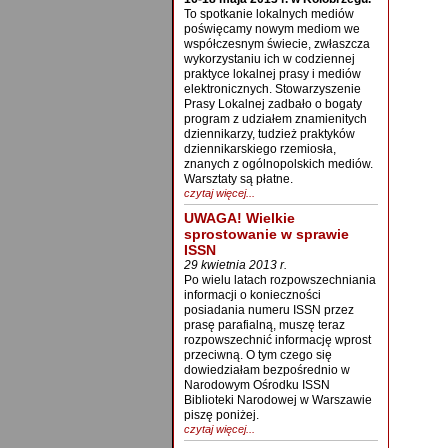
To spotkanie lokalnych mediów
poświęcamy nowym mediom we
współczesnym świecie, zwłaszcza
wykorzystaniu ich w codziennej
praktyce lokalnej prasy i mediów
elektronicznych. Stowarzyszenie
Prasy Lokalnej zadbało o bogaty
program z udziałem znamienitych
dziennikarzy, tudzież praktyków
dziennikarskiego rzemiosła,
znanych z ogólnopolskich mediów.
Warsztaty są płatne.
czytaj więcej...
UWAGA! Wielkie
sprostowanie w sprawie
ISSN
29 kwietnia 2013 r.
Po wielu latach rozpowszechniania
informacji o konieczności
posiadania numeru ISSN przez
prasę parafialną, muszę teraz
rozpowszechnić informację wprost
przeciwną. O tym czego się
dowiedziałam bezpośrednio w
Narodowym Ośrodku ISSN
Biblioteki Narodowej w Warszawie
piszę poniżej.
czytaj więcej...