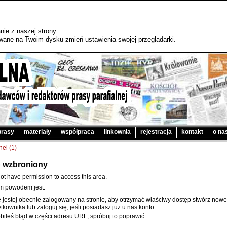
ie z naszej strony.
sywane na Twoim dysku zmień ustawienia swojej przeglądarki.
prasy
materiały
współpraca
linkownia
rejestracja
kontakt
o na
nel (1)
 wzbroniony
ot have permission to access this area.
m powodem jest:
e jestej obecnie zalogowany na stronie, aby otrzymać właściwy dostęp stwórz now
tkownika lub zaloguj się, jeśli posiadasz już u nas konto.
biłeś błąd w części adresu URL, spróbuj to poprawić.