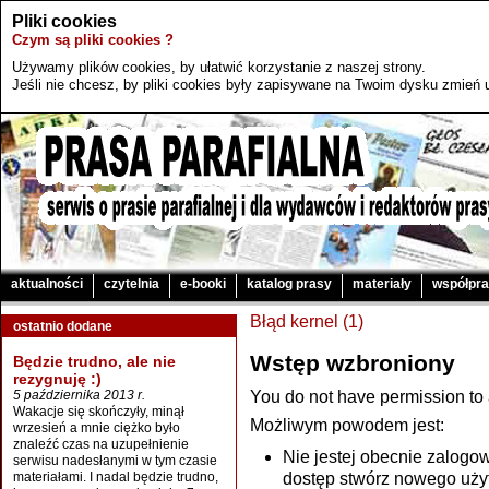
Pliki cookies
Czym są pliki cookies ?
Używamy plików cookies, by ułatwić korzystanie z naszej strony.
Jeśli nie chcesz, by pliki cookies były zapisywane na Twoim dysku zmień u
aktualności
czytelnia
e-booki
katalog prasy
materiały
współpr
Błąd kernel (1)
ostatnio dodane
Wstęp wzbroniony
Będzie trudno, ale nie
rezygnuję :)
5 października 2013 r.
You do not have permission to 
Wakacje się skończyły, minął
Możliwym powodem jest:
wrzesień a mnie ciężko było
znaleźć czas na uzupełnienie
Nie jestej obecnie zalogo
serwisu nadesłanymi w tym czasie
materiałami. I nadal będzie trudno,
dostęp stwórz nowego użytk