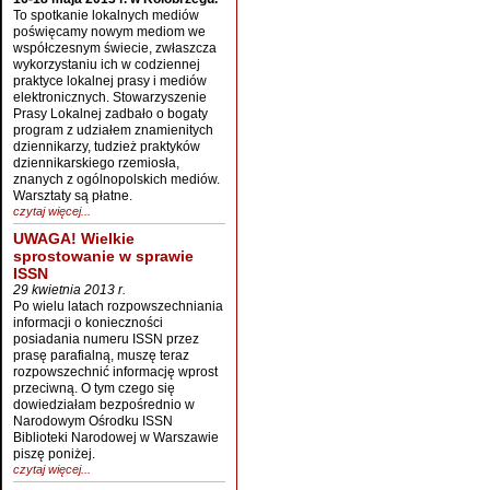
To spotkanie lokalnych mediów
poświęcamy nowym mediom we
współczesnym świecie, zwłaszcza
wykorzystaniu ich w codziennej
praktyce lokalnej prasy i mediów
elektronicznych. Stowarzyszenie
Prasy Lokalnej zadbało o bogaty
program z udziałem znamienitych
dziennikarzy, tudzież praktyków
dziennikarskiego rzemiosła,
znanych z ogólnopolskich mediów.
Warsztaty są płatne.
czytaj więcej...
UWAGA! Wielkie
sprostowanie w sprawie
ISSN
29 kwietnia 2013 r.
Po wielu latach rozpowszechniania
informacji o konieczności
posiadania numeru ISSN przez
prasę parafialną, muszę teraz
rozpowszechnić informację wprost
przeciwną. O tym czego się
dowiedziałam bezpośrednio w
Narodowym Ośrodku ISSN
Biblioteki Narodowej w Warszawie
piszę poniżej.
czytaj więcej...