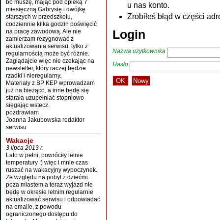
bo muszę, mając pod opieką 7
u nas konto.
miesięczną Gabrysię i dwójkę
Zrobiłeś błąd w części adr
starszych w przedszkolu,
codziennie kilka godzin poświęcić
Login
na pracę zawodową. Ale nie
zamierzam rezygnować z
aktualizowania serwisu, tylko z
Nazwa użytkownika
regularnością może być różnie.
Zaglądajcie więc nie czekając na
Hasło
newsletter, który raczej będzie
rzadki i nieregularny.
Materiały z BP KEP wprowadzam
już na bieżąco, a inne będę się
starała uzupełniać stopniowo
sięgając wstecz.
pozdrawiam
Joanna Jakubowska redaktor
serwisu
Wakacje
3 lipca 2013 r.
Lato w pełni, powróciły letnie
temperatury :) więc i mnie czas
ruszać na wakacyjny wypoczynek.
Ze względu na pobyt z dziećmi
poza miastem a teraz wyjazd nie
będę w okresie letnim regularnie
aktualizować serwisu i odpowiadać
na emaile, z powodu
ograniczonego dostępu do