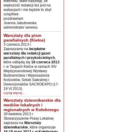
Internetu. Mam nadzieję, że
większość redakcji też jest na
wakacjach i nie będzie to zbyt
uciążliwe.
pozdrawiam
Joanna Jakubowska
administrator serwisu
Warsztaty dla pism
parafialnych (Kielce)
5 czerwca 2013 r.
Zapraszamy na
bezpłatne
warsztaty dla redakcji gazet
parafialnych i przykościelnych
,
które odbędą się
18 czerwca 2013
r. w Targach Kielce w ramach XIV
Międzynarodowej Wystawy
Budownictwa i Wyposażenia
Kościołów, Sztuki Sakralnej i
Dewocjonaliów SACROEXPO (17-
19 VI 2013).
czytaj więcej...
Warsztaty dziennikarskie dla
mediów lokalnych i
regionalnych w Kołobrzegu
30 kwietnia 2013 r.
Stowarzyszenie Prasy Lokalnej
zaprasza na
Warsztaty
dziennikarskie
, które organizuje
16-18 maja 2013 r. w Kołobrzegu.