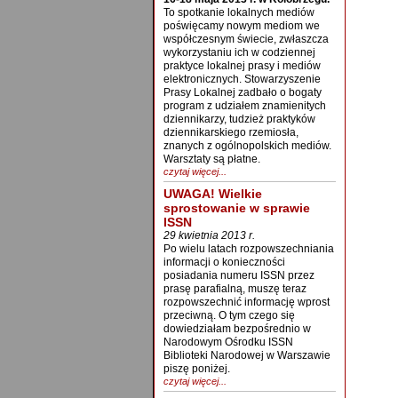
To spotkanie lokalnych mediów
poświęcamy nowym mediom we
współczesnym świecie, zwłaszcza
wykorzystaniu ich w codziennej
praktyce lokalnej prasy i mediów
elektronicznych. Stowarzyszenie
Prasy Lokalnej zadbało o bogaty
program z udziałem znamienitych
dziennikarzy, tudzież praktyków
dziennikarskiego rzemiosła,
znanych z ogólnopolskich mediów.
Warsztaty są płatne.
czytaj więcej...
UWAGA! Wielkie
sprostowanie w sprawie
ISSN
29 kwietnia 2013 r.
Po wielu latach rozpowszechniania
informacji o konieczności
posiadania numeru ISSN przez
prasę parafialną, muszę teraz
rozpowszechnić informację wprost
przeciwną. O tym czego się
dowiedziałam bezpośrednio w
Narodowym Ośrodku ISSN
Biblioteki Narodowej w Warszawie
piszę poniżej.
czytaj więcej...