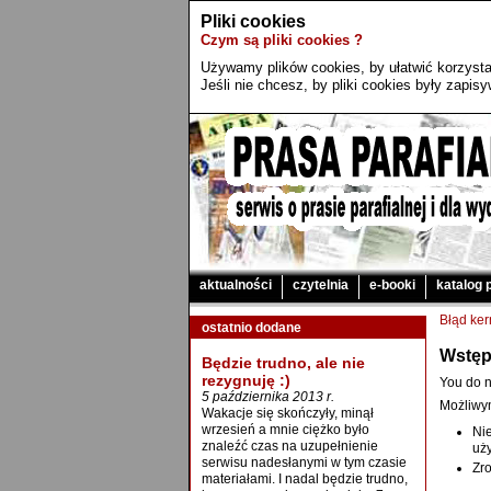
Pliki cookies
Czym są pliki cookies ?
Używamy plików cookies, by ułatwić korzystan
Jeśli nie chcesz, by pliki cookies były zapi
aktualności
czytelnia
e-booki
katalog 
Błąd ker
ostatnio dodane
Wstęp
Będzie trudno, ale nie
rezygnuję :)
You do n
5 października 2013 r.
Możliwy
Wakacje się skończyły, minął
wrzesień a mnie ciężko było
Ni
znaleźć czas na uzupełnienie
uży
serwisu nadesłanymi w tym czasie
Zro
materiałami. I nadal będzie trudno,