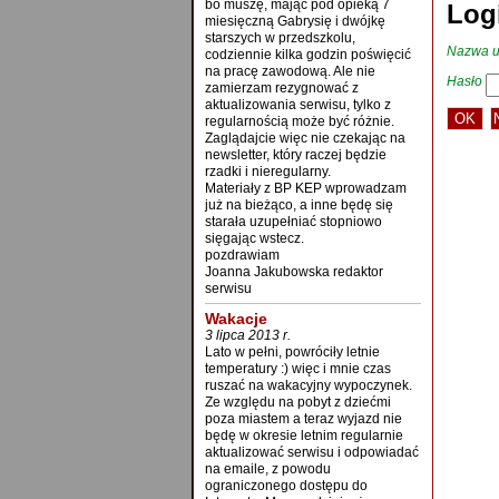
bo muszę, mając pod opieką 7
Log
miesięczną Gabrysię i dwójkę
starszych w przedszkolu,
Nazwa u
codziennie kilka godzin poświęcić
na pracę zawodową. Ale nie
Hasło
zamierzam rezygnować z
aktualizowania serwisu, tylko z
regularnością może być różnie.
Zaglądajcie więc nie czekając na
newsletter, który raczej będzie
rzadki i nieregularny.
Materiały z BP KEP wprowadzam
już na bieżąco, a inne będę się
starała uzupełniać stopniowo
sięgając wstecz.
pozdrawiam
Joanna Jakubowska redaktor
serwisu
Wakacje
3 lipca 2013 r.
Lato w pełni, powróciły letnie
temperatury :) więc i mnie czas
ruszać na wakacyjny wypoczynek.
Ze względu na pobyt z dziećmi
poza miastem a teraz wyjazd nie
będę w okresie letnim regularnie
aktualizować serwisu i odpowiadać
na emaile, z powodu
ograniczonego dostępu do