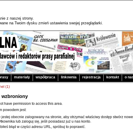
ie z naszej strony.
sywane na Twoim dysku zmień ustawienia swojej przeglądarki.
prasy
materiały
współpraca
linkownia
rejestracja
kontakt
o na
nel (1)
 wzbroniony
ot have permission to access this area.
m powodem jest:
e jestej obecnie zalogowany na stronie, aby otrzymać właściwy dostęp stwórz now
tkownika lub zaloguj się, jeśli posiadasz już u nas konto.
biłeś błąd w części adresu URL, spróbuj to poprawić.