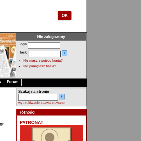
OK
Nie zalogowany
Login
Hasło
Nie masz swojego konta?
Nie pamiętasz hasła?
s
Forum
Szukaj na stronie
wyszukiwanie zaawansowane
różności
PATRONAT
ego