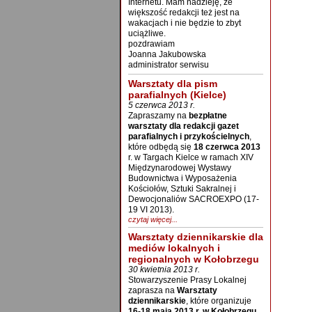
Internetu. Mam nadzieję, że
większość redakcji też jest na
wakacjach i nie będzie to zbyt
uciążliwe.
pozdrawiam
Joanna Jakubowska
administrator serwisu
Warsztaty dla pism
parafialnych (Kielce)
5 czerwca 2013 r.
Zapraszamy na
bezpłatne
warsztaty dla redakcji gazet
parafialnych i przykościelnych
,
które odbędą się
18 czerwca 2013
r. w Targach Kielce w ramach XIV
Międzynarodowej Wystawy
Budownictwa i Wyposażenia
Kościołów, Sztuki Sakralnej i
Dewocjonaliów SACROEXPO (17-
19 VI 2013).
czytaj więcej...
Warsztaty dziennikarskie dla
mediów lokalnych i
regionalnych w Kołobrzegu
30 kwietnia 2013 r.
Stowarzyszenie Prasy Lokalnej
zaprasza na
Warsztaty
dziennikarskie
, które organizuje
16-18 maja 2013 r. w Kołobrzegu.