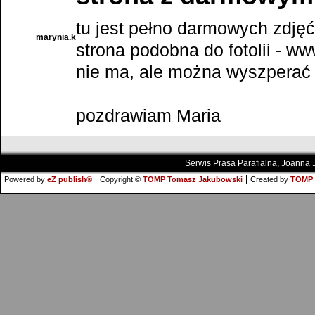
tu jest pełno darmowych zdjęć,
marynia.k
strona podobna do fotolii - ww
nie ma, ale można wyszperać 
pozdrawiam Maria
Serwis Prasa Parafialna, Joanna
Powered by
eZ publish®
Copyright ©
TOMP Tomasz Jakubowski
Created by
TOMP