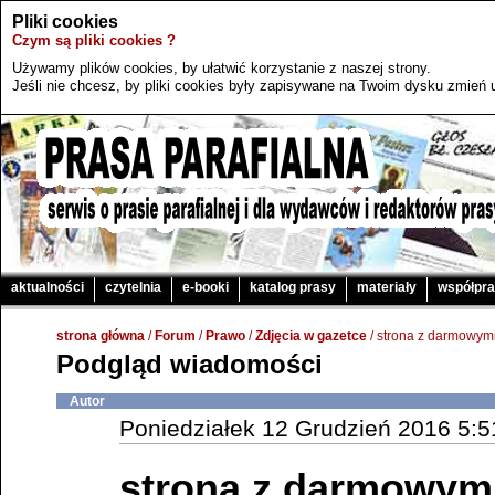
Pliki cookies
Czym są pliki cookies ?
Używamy plików cookies, by ułatwić korzystanie z naszej strony.
Jeśli nie chcesz, by pliki cookies były zapisywane na Twoim dysku zmień u
aktualności
czytelnia
e-booki
katalog prasy
materiały
współpr
strona główna
/
Forum
/
Prawo
/
Zdjęcia w gazetce
/ strona z darmowymi
Podgląd wiadomości
Autor
Poniedziałek 12 Grudzień 2016 5:
strona z darmowymi